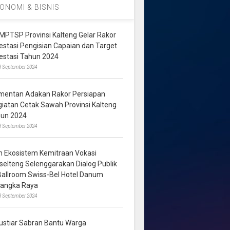
ONOMI & BISNIS
MPTSP Provinsi Kalteng Gelar Rakor
vestasi Pengisian Capaian dan Target
vestasi Tahun 2024
3 September 2024
mentan Adakan Rakor Persiapan
giatan Cetak Sawah Provinsi Kalteng
hun 2024
8 September 2024
m Ekosistem Kemitraan Vokasi
lselteng Selenggarakan Dialog Publik
 Ballroom Swiss-Bel Hotel Danum
langka Raya
8 September 2024
ustiar Sabran Bantu Warga