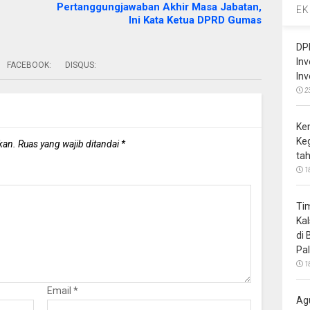
Pertanggungjawaban Akhir Masa Jabatan,
EK
Ini Kata Ketua DPRD Gumas
DP
In
FACEBOOK:
DISQUS:
In
2
Ke
Ke
kan.
Ruas yang wajib ditandai
*
ta
1
Ti
Ka
di
Pa
1
Email
*
Ag