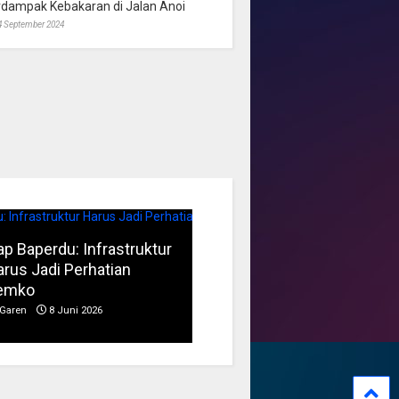
rdampak Kebakaran di Jalan Anoi
4 September 2024
p Baperdu: Infrastruktur
Musim Kemarau, DPRD
rus Jadi Perhatian
Dorong Pengelolaan
emko
Sampah yang Aman
Garen
8 Juni 2026
Garen
6 Juni 2026