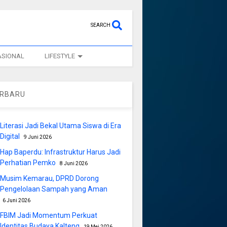
SEARCH
ASIONAL
LIFESTYLE
ERBARU
Literasi Jadi Bekal Utama Siswa di Era
Digital
9 Juni 2026
Hap Baperdu: Infrastruktur Harus Jadi
Perhatian Pemko
8 Juni 2026
Musim Kemarau, DPRD Dorong
Pengelolaan Sampah yang Aman
6 Juni 2026
FBIM Jadi Momentum Perkuat
Identitas Budaya Kalteng
19 Mei 2026