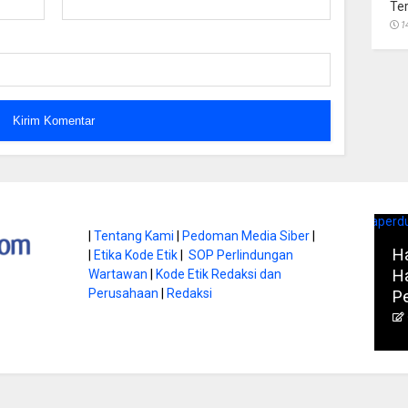
Te
1
atan di Gunung
|
Tentang Kami
|
Pedoman Media Siber
|
Ha
|
Etika Kode Etik
|
SOP Perlindungan
, Ini
Literasi Jadi Bekal Utama
Ha
Wartawan
|
Kode Etik Redaksi dan
bnya
Perusahaan
|
Redaksi
Siswa di Era Digital
P
atambungnews
Garen
9 Juni 2026