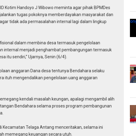
PRD Kotim Handoyo J Wibowo meminta agar pihak BPMDes
menjalankan tugas pokoknya memberdayakan masyarakat dan
gar tidak ada permasalahan internal lagi dalam lingkup
fisional dalam membina desa termasuk pengelolaan
han internal menjadi penghambat pembangungan termasuk
tu sendiri,” Ujarnya, Senin (6/4).
olaan anggaran Dana desa tentunya Bendahara selaku
ra ituh mengendalikan pengelolaan uang anggaran
emegang kendali masalah keungan, apalagi mengambil alih
i tangan Bendahara selama proses program pembangunan
a.
di Kecamatan Telaga Antang menceritakan, selama ini
rnah memegang keuangan secara utuh.