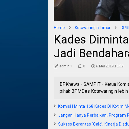
Home
Kotawaringin Timur
DPRD
Kades Diminta
Jadi Bendahar
admin 1
0
6 Mei 2019 13:59
BPKnews - SAMPIT - Ketua Komis
pihak BPMDes Kotawaringin lebih 
Komisi I Minta 168 Kades Di Kotim 
Jangan Hanya Perbaikan, Program
Sukses Berantas ‘Calo’, Kinerja Disd