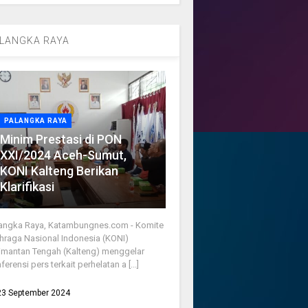
LANGKA RAYA
PALANGKA RAYA
Minim Prestasi di PON
XXI/2024 Aceh-Sumut,
KONI Kalteng Berikan
Klarifikasi
angka Raya, Katambungnes.com - Komite
hraga Nasional Indonesia (KONI)
imantan Tengah (Kalteng) menggelar
ferensi pers terkait perhelatan a [...]
23 September 2024