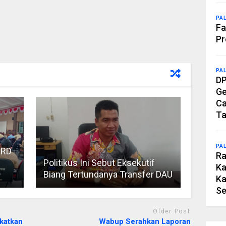
PA
Fa
Pr
PA
DP
Ge
Ca
Ta
PA
PRD
Ra
Politikus Ini Sebut Eksekutif
Ka
Biang Tertundanya Transfer DAU
Ka
Se
Older Post
katkan
Wabup Serahkan Laporan