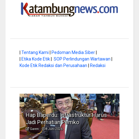
|
Tentang Kami
|
Pedoman Media Siber
|
|
Etika Kode Etik
|
SOP Perlindungan Wartawan
|
Kode Etik Redaksi dan Perusahaan
|
Redaksi
a di
Hap Baperdu: Infrastruktur Harus
Musi
Jadi Perhatian Pemko
Peng
Garen
8 Juni 2026
Garen