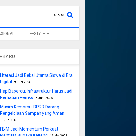
SEARCH
ASIONAL
LIFESTYLE
ERBARU
Literasi Jadi Bekal Utama Siswa di Era
Digital
9 Juni 2026
Hap Baperdu: Infrastruktur Harus Jadi
Perhatian Pemko
8 Juni 2026
Musim Kemarau, DPRD Dorong
Pengelolaan Sampah yang Aman
6 Juni 2026
FBIM Jadi Momentum Perkuat
Identitas Budaya Kalteng
19 Mei 2026