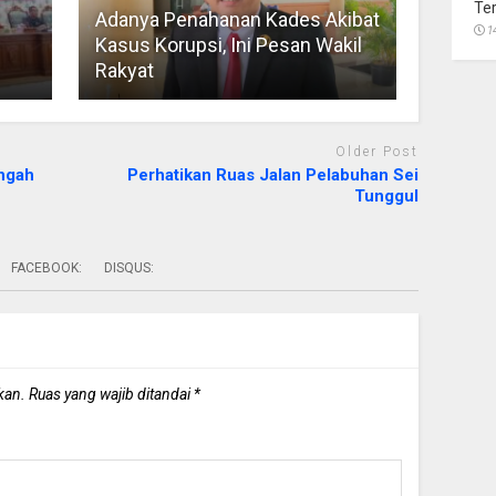
Te
Adanya Penahanan Kades Akibat
1
Kasus Korupsi, Ini Pesan Wakil
Rakyat
Older Post
ngah
Perhatikan Ruas Jalan Pelabuhan Sei
Tunggul
FACEBOOK:
DISQUS:
kan.
Ruas yang wajib ditandai
*