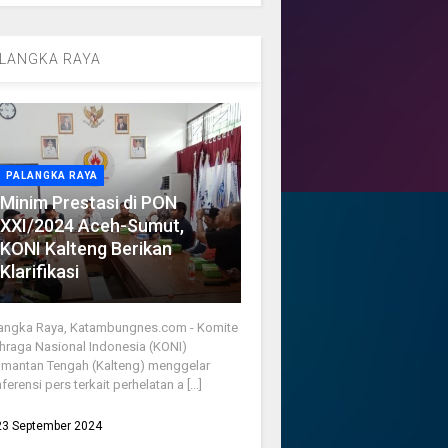
LANGKA RAYA
PALANGKA RAYA
Minim Prestasi di PON
XXI/2024 Aceh-Sumut,
KONI Kalteng Berikan
Klarifikasi
angka Raya, Katambungnes.com - Komite
hraga Nasional Indonesia (KONI)
imantan Tengah (Kalteng) menggelar
ferensi pers terkait perhelatan a [...]
23 September 2024