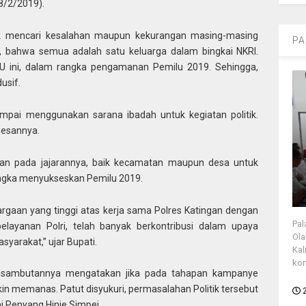
28/2/2019).
ak mencari kesalahan maupun kekurangan masing-masing
PA
, bahwa semua adalah satu keluarga dalam bingkai NKRI.
U ini, dalam rangka pengamanan Pemilu 2019. Sehingga,
usif.
sampai menggunakan sarana ibadah untuk kegiatan politik.
 pesannya.
kan pada jajarannya, baik kecamatan maupun desa untuk
rangka menyukseskan Pemilu 2019.
rgaan yang tinggi atas kerja sama Polres Katingan dengan
Pal
layanan Polri, telah banyak berkontribusi dalam upaya
Ola
yarakat,” ujar Bupati.
Kal
kon
m sambutannya mengatakan jika pada tahapan kampanye
akin memanas. Patut disyukuri, permasalahan Politik tersebut
i Penyang Hinje Simpei.