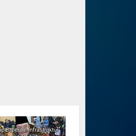
p Baperdu: Infrastruktur
Musim Kemarau, DPRD