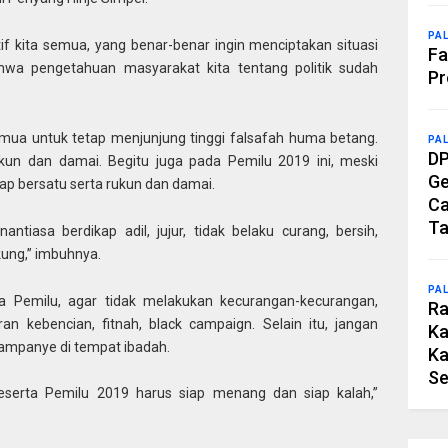
PA
tif kita semua, yang benar-benar ingin menciptakan situasi
Fa
ahwa pengetahuan masyarakat kita tentang politik sudah
Pr
ua untuk tetap menjunjung tinggi falsafah huma betang.
PA
DP
kun dan damai. Begitu juga pada Pemilu 2019 ini, meski
Ge
ap bersatu serta rukun dan damai.
Ca
Ta
ntiasa berdikap adil, jujur, tidak belaku curang, bersih,
ung,” imbuhnya.
PA
a Pemilu, agar tidak melakukan kecurangan-kecurangan,
Ra
an kebencian, fitnah, black campaign. Selain itu, jangan
Ka
kampanye di tempat ibadah.
Ka
Se
peserta Pemilu 2019 harus siap menang dan siap kalah,”