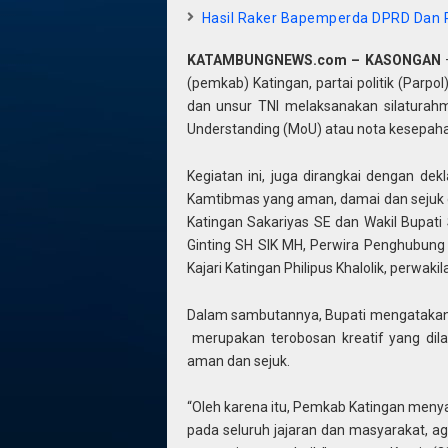
Hasil Raker Bapemperda DPRD Dan
KATAMBUNGNEWS.com – KASONGAN
–
(pemkab) Katingan, partai politik (Parpo
dan unsur TNI melaksanakan silatura
Understanding (MoU) atau nota kesepah
Kegiatan ini, juga dirangkai dengan de
Kamtibmas yang aman, damai dan sejuk di
Katingan Sakariyas SE dan Wakil Bupati
Ginting SH SIK MH, Perwira Penghubung
Kajari Katingan Philipus Khalolik, perwak
Dalam sambutannya, Bupati mengatakan j
merupakan terobosan kreatif yang dil
aman dan sejuk.
“Oleh karena itu, Pemkab Katingan meny
pada seluruh jajaran dan masyarakat, 