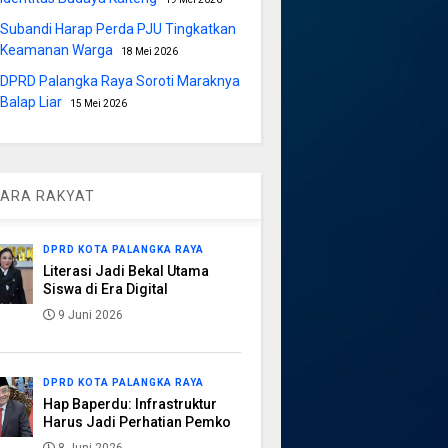
Subandi Harap Perda PJU Tingkatkan
Keamanan Warga
18 Mei 2026
DPRD Palangka Raya Soroti Maraknya
Balap Liar
15 Mei 2026
ARA RAKYAT
DPRD KOTA PALANGKA RAYA
Literasi Jadi Bekal Utama
Siswa di Era Digital
9 Juni 2026
DPRD KOTA PALANGKA RAYA
Hap Baperdu: Infrastruktur
Harus Jadi Perhatian Pemko