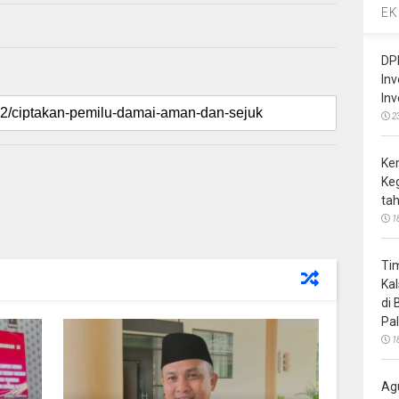
EK
DP
In
In
2
Ke
Ke
ta
1
Ti
Ka
di
Pa
1
Ag