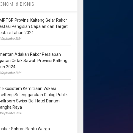
ONOMI & BISNIS
MPTSP Provinsi Kalteng Gelar Rakor
vestasi Pengisian Capaian dan Target
vestasi Tahun 2024
3 September 2024
mentan Adakan Rakor Persiapan
giatan Cetak Sawah Provinsi Kalteng
hun 2024
8 September 2024
m Ekosistem Kemitraan Vokasi
lselteng Selenggarakan Dialog Publik
 Ballroom Swiss-Bel Hotel Danum
langka Raya
8 September 2024
ustiar Sabran Bantu Warga