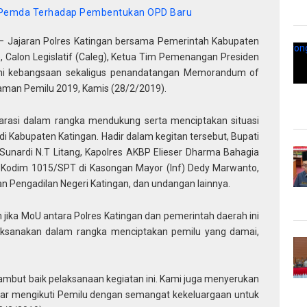
 Pemda Terhadap Pembentukan OPD Baru
 Jajaran Polres Katingan bersama Pemerintah Kabupaten
l), Calon Legislatif (Caleg), Ketua Tim Pemenangan Presiden
hmi kebangsaan sekaligus penandatangan Memorandum of
aman Pemilu 2019, Kamis (28/2/2019).
klarasi dalam rangka mendukung serta menciptakan situasi
 Kabupaten Katingan. Hadir dalam kegitan tersebut, Bupati
 Sunardi N.T Litang, Kapolres AKBP Elieser Dharma Bahagia
 Kodim 1015/SPT di Kasongan Mayor (Inf) Dedy Marwanto,
ilan Pengadilan Negeri Katingan, dan undangan lainnya.
ika MoU antara Polres Katingan dan pemerintah daerah ini
aksanakan dalam rangka menciptakan pemilu yang damai,
ambut baik pelaksanaan kegiatan ini. Kami juga menyerukan
agar mengikuti Pemilu dengan semangat kekeluargaan untuk