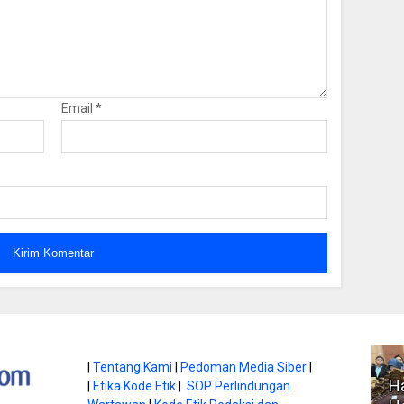
Email
*
atan di Gunung
|
Tentang Kami
|
Pedoman Media Siber
|
Ha
|
Etika Kode Etik
|
SOP Perlindungan
, Ini