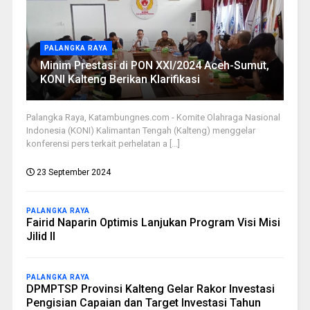
PALANGKA RAYA
Minim Prestasi di PON XXI/2024 Aceh-Sumut,
KONI Kalteng Berikan Klarifikasi
Palangka Raya, Katambungnes.com - Komite Olahraga Nasional
Indonesia (KONI) Kalimantan Tengah (Kalteng) menggelar
konferensi pers terkait perhelatan a [...]
23 September 2024
PALANGKA RAYA
Fairid Naparin Optimis Lanjukan Program Visi Misi
Jilid II
PALANGKA RAYA
DPMPTSP Provinsi Kalteng Gelar Rakor Investasi
Pengisian Capaian dan Target Investasi Tahun