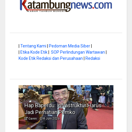
|
Tentang Kami
|
Pedoman Media Siber
|
|
Etika Kode Etik
|
SOP Perlindungan Wartawan
|
Kode Etik Redaksi dan Perusahaan
|
Redaksi
a di
Hap Baperdu: Infrastruktur Harus
Musi
Jadi Perhatian Pemko
Peng
Garen
8 Juni 2026
Garen