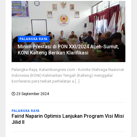
PALANGKA RAYA
Minim Prestasi di PON XXI/2024 Aceh-Sumut,
KONI Kalteng Berikan Klarifikasi
Palangka Raya, Katambungnes.com - Komite Olahraga Nasional
Indonesia (KONI) Kalimantan Tengah (Kalteng) menggelar
konferensi pers terkait perhelatan a [...]
23 September 2024
PALANGKA RAYA
Fairid Naparin Optimis Lanjukan Program Visi Misi
Jilid II