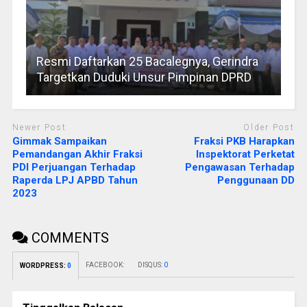
Resmi Daftarkan 25 Bacalegnya, Gerindra
Targetkan Duduki Unsur Pimpinan DPRD
Newer Post
Older Post
Gimmak Sampaikan
Fraksi PKB Harapkan
Pemandangan Akhir Fraksi
Inspektorat Perketat
PDI Perjuangan Terhadap
Pengawasan Terhadap
Raperda LPJ APBD Tahun
Penggunaan DD
2023
COMMENTS
FACEBOOK:
DISQUS:
0
WORDPRESS:
0