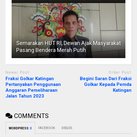
Semarakan HUT RI, Dewan Ajak Masyarakat
Pasang Bendera Merah Putih
Newer Post
Older Post
Fraksi Golkar Katingan
Begini Saran Dari Fraksi
Pertanyakan Penggunaan
Golkar Kepada Pemda
Anggaran Pemeliharaan
Katingan
Jalan Tahun 2023
COMMENTS
FACEBOOK:
DISQUS:
WORDPRESS:
0