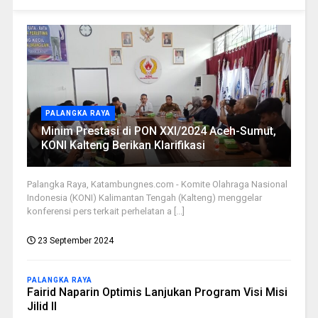
PALANGKA RAYA
Minim Prestasi di PON XXI/2024 Aceh-Sumut,
KONI Kalteng Berikan Klarifikasi
Palangka Raya, Katambungnes.com - Komite Olahraga Nasional
Indonesia (KONI) Kalimantan Tengah (Kalteng) menggelar
konferensi pers terkait perhelatan a [...]
23 September 2024
PALANGKA RAYA
Fairid Naparin Optimis Lanjukan Program Visi Misi
Jilid II