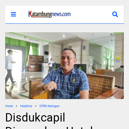
Home
Headline
DPRD Katingan
Disdukcapil