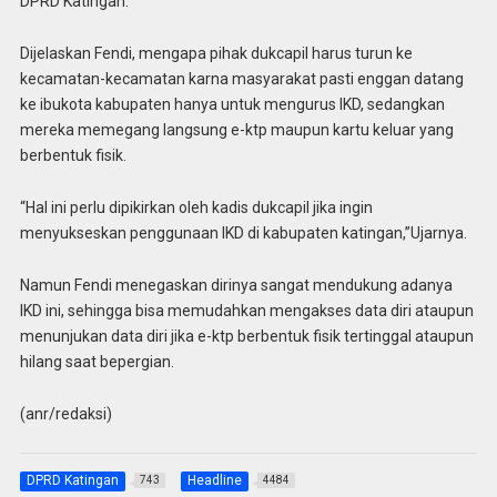
DPRD Katingan.
Dijelaskan Fendi, mengapa pihak dukcapil harus turun ke
kecamatan-kecamatan karna masyarakat pasti enggan datang
ke ibukota kabupaten hanya untuk mengurus IKD, sedangkan
mereka memegang langsung e-ktp maupun kartu keluar yang
berbentuk fisik.
“Hal ini perlu dipikirkan oleh kadis dukcapil jika ingin
menyukseskan penggunaan IKD di kabupaten katingan,”Ujarnya.
Namun Fendi menegaskan dirinya sangat mendukung adanya
IKD ini, sehingga bisa memudahkan mengakses data diri ataupun
menunjukan data diri jika e-ktp berbentuk fisik tertinggal ataupun
hilang saat bepergian.
(anr/redaksi)
DPRD Katingan
Headline
743
4484