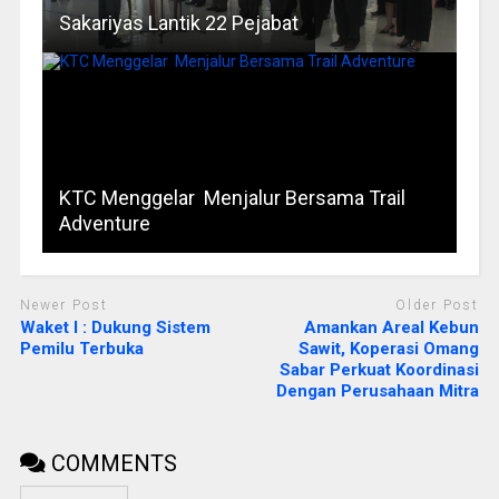
Sakariyas Lantik 22 Pejabat
KTC Menggelar Menjalur Bersama Trail
Adventure
Newer Post
Older Post
Waket I : Dukung Sistem
Amankan Areal Kebun
Pemilu Terbuka
Sawit, Koperasi Omang
Sabar Perkuat Koordinasi
Dengan Perusahaan Mitra
COMMENTS