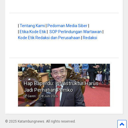
|
Tentang Kami
|
Pedoman Media Siber
|
|
Etika Kode Etik
|
SOP Perlindungan Wartawan
|
Kode Etik Redaksi dan Perusahaan
|
Redaksi
a di
Hap Baperdu: Infrastruktur Harus
Musi
Jadi Perhatian Pemko
Peng
Garen
8 Juni 2026
Garen
© 2025 Katambungnews. All rights reserved.