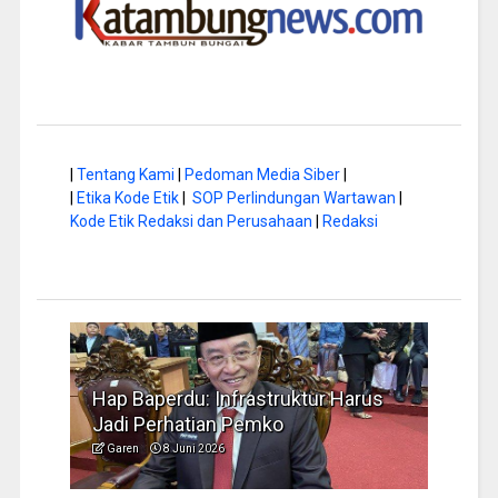
|
Tentang Kami
|
Pedoman Media Siber
|
|
Etika Kode Etik
|
SOP Perlindungan Wartawan
|
Kode Etik Redaksi dan Perusahaan
|
Redaksi
a di
Hap Baperdu: Infrastruktur Harus
Musi
Jadi Perhatian Pemko
Peng
Garen
8 Juni 2026
Garen