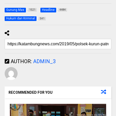
Gunung Mas
Headline
1521
4484
Hukum dan Kriminal
541
AUTHOR:
ADMIN_3
RECOMMENDED FOR YOU