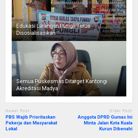
Edukasi Larangan Pungli Terus
Disosialisasikan
Semua Puskesmas Ditarget Kantongi
Akreditasi Madya
Newer Post
Older Post
PBS Wajib Prioritaskan
Anggota DPRD Gumas Ini
Pekerja dan Masyarakat
Minta Jalan Kota Kuala
Lokal
Kurun Dibenahi