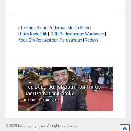
|
Tentang Kami
|
Pedoman Media Siber
|
|
Etika Kode Etik
|
SOP Perlindungan Wartawan
|
Kode Etik Redaksi dan Perusahaan
|
Redaksi
rus
Musim Kemarau, DPRD Dorong
FBIM
Pengelolaan Sampah yang Aman
Ident
Garen
6 Juni 2026
Garen
© 2025 Katambungnews. All rights reserved.