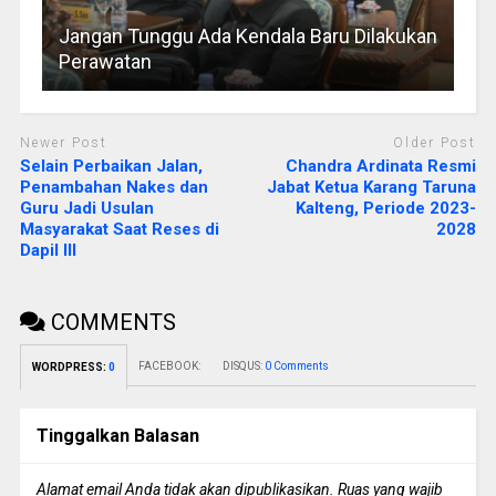
Jangan Tunggu Ada Kendala Baru Dilakukan
Perawatan
Newer Post
Older Post
Selain Perbaikan Jalan,
Chandra Ardinata Resmi
Penambahan Nakes dan
Jabat Ketua Karang Taruna
Guru Jadi Usulan
Kalteng, Periode 2023-
Masyarakat Saat Reses di
2028
Dapil III
COMMENTS
FACEBOOK:
DISQUS:
0 Comments
WORDPRESS:
0
Tinggalkan Balasan
Alamat email Anda tidak akan dipublikasikan.
Ruas yang wajib