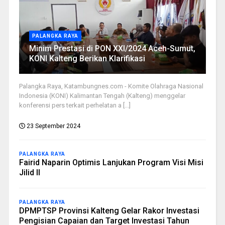
PALANGKA RAYA
Minim Prestasi di PON XXI/2024 Aceh-Sumut,
KONI Kalteng Berikan Klarifikasi
Palangka Raya, Katambungnes.com - Komite Olahraga Nasional
Indonesia (KONI) Kalimantan Tengah (Kalteng) menggelar
konferensi pers terkait perhelatan a [...]
23 September 2024
PALANGKA RAYA
Fairid Naparin Optimis Lanjukan Program Visi Misi
Jilid II
PALANGKA RAYA
DPMPTSP Provinsi Kalteng Gelar Rakor Investasi
Pengisian Capaian dan Target Investasi Tahun