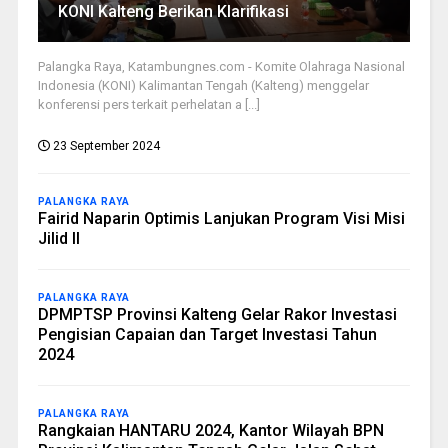
KONI Kalteng Berikan Klarifikasi
Palangka Raya, Katambungnes.com - Komite Olahraga Nasional
Indonesia (KONI) Kalimantan Tengah (Kalteng) menggelar
konferensi pers terkait perhelatan a [...]
23 September 2024
PALANGKA RAYA
Fairid Naparin Optimis Lanjukan Program Visi Misi
Jilid II
PALANGKA RAYA
DPMPTSP Provinsi Kalteng Gelar Rakor Investasi
Pengisian Capaian dan Target Investasi Tahun
2024
PALANGKA RAYA
Rangkaian HANTARU 2024, Kantor Wilayah BPN