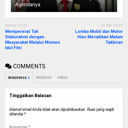
Agendanya
Newer Post
Older Post
Mempererat Tali
Lomba Mobil dan Motor
Silaturahmi dengan
Hias Meriahkan Malam
Masyarakat Melalui Momen
Takbiran
Idul Fitri
COMMENTS
FACEBOOK:
DISQUS:
WORDPRESS:
0
Tinggalkan Balasan
Alamat email Anda tidak akan dipublikasikan.
Ruas yang wajib
ditandai
*
Komentar
*