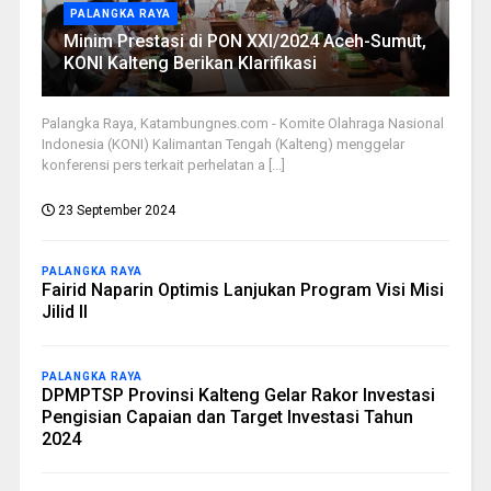
PALANGKA RAYA
Minim Prestasi di PON XXI/2024 Aceh-Sumut,
KONI Kalteng Berikan Klarifikasi
Palangka Raya, Katambungnes.com - Komite Olahraga Nasional
Indonesia (KONI) Kalimantan Tengah (Kalteng) menggelar
konferensi pers terkait perhelatan a [...]
23 September 2024
PALANGKA RAYA
Fairid Naparin Optimis Lanjukan Program Visi Misi
Jilid II
PALANGKA RAYA
DPMPTSP Provinsi Kalteng Gelar Rakor Investasi
Pengisian Capaian dan Target Investasi Tahun
2024