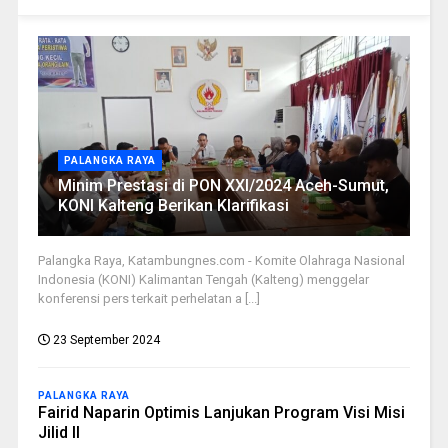
PALANGKA RAYA
Minim Prestasi di PON XXI/2024 Aceh-Sumut,
KONI Kalteng Berikan Klarifikasi
Palangka Raya, Katambungnes.com - Komite Olahraga Nasional
Indonesia (KONI) Kalimantan Tengah (Kalteng) menggelar
konferensi pers terkait perhelatan a [...]
23 September 2024
PALANGKA RAYA
Fairid Naparin Optimis Lanjukan Program Visi Misi
Jilid II