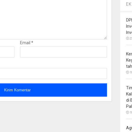
EK
DP
In
In
2
Email
*
Ke
Ke
ta
1
Ti
Ka
di
Pa
1
Ag