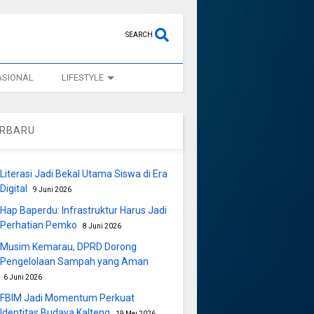
SEARCH
ASIONAL
LIFESTYLE
ERBARU
Literasi Jadi Bekal Utama Siswa di Era
Digital
9 Juni 2026
Hap Baperdu: Infrastruktur Harus Jadi
Perhatian Pemko
8 Juni 2026
Musim Kemarau, DPRD Dorong
Pengelolaan Sampah yang Aman
6 Juni 2026
FBIM Jadi Momentum Perkuat
Identitas Budaya Kalteng
19 Mei 2026