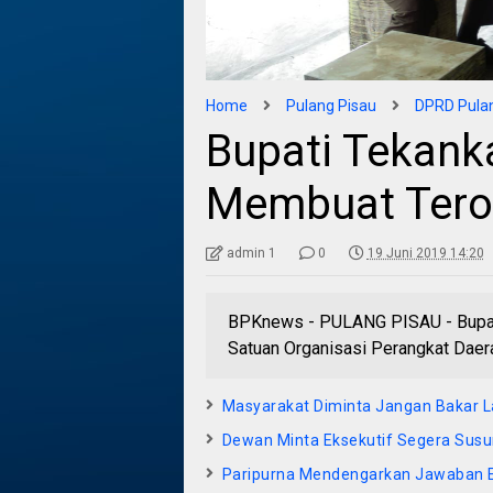
Home
Pulang Pisau
DPRD Pulan
Bupati Tekan
Membuat Ter
admin 1
0
19 Juni 2019 14:20
BPKnews - PULANG PISAU - Bupat
Satuan Organisasi Perangkat Daer
Masyarakat Diminta Jangan Bakar 
Dewan Minta Eksekutif Segera Sus
Paripurna Mendengarkan Jawaban E