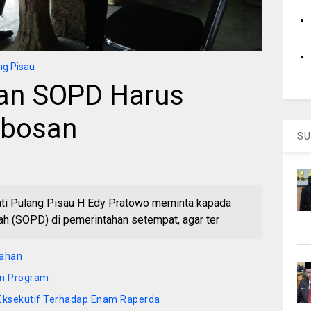
g Pisau
kan SOPD Harus
obosan
SU
i Pulang Pisau H Edy Pratowo meminta kapada
ah (SOPD) di pemerintahan setempat, agar ter
Lahan
un Program
ksekutif Terhadap Enam Raperda