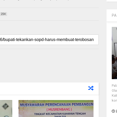
254
PA
Pal
Ola
Kal
kon