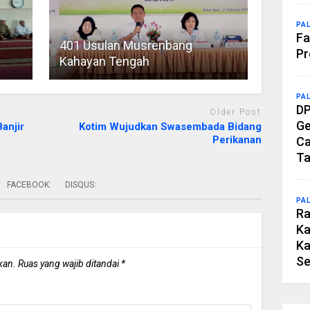
PA
Fa
401 Usulan Musrenbang
Pr
Kahayan Tengah
PA
DP
Older Post
Ge
anjir
Kotim Wujudkan Swasembada Bidang
Perikanan
Ca
Ta
FACEBOOK:
DISQUS:
PA
Ra
Ka
Ka
Se
kan.
Ruas yang wajib ditandai
*