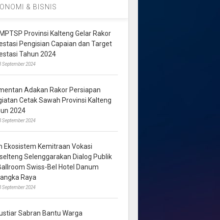
ONOMI & BISNIS
MPTSP Provinsi Kalteng Gelar Rakor
vestasi Pengisian Capaian dan Target
vestasi Tahun 2024
3 September 2024
mentan Adakan Rakor Persiapan
giatan Cetak Sawah Provinsi Kalteng
hun 2024
8 September 2024
m Ekosistem Kemitraan Vokasi
lselteng Selenggarakan Dialog Publik
 Ballroom Swiss-Bel Hotel Danum
langka Raya
8 September 2024
ustiar Sabran Bantu Warga