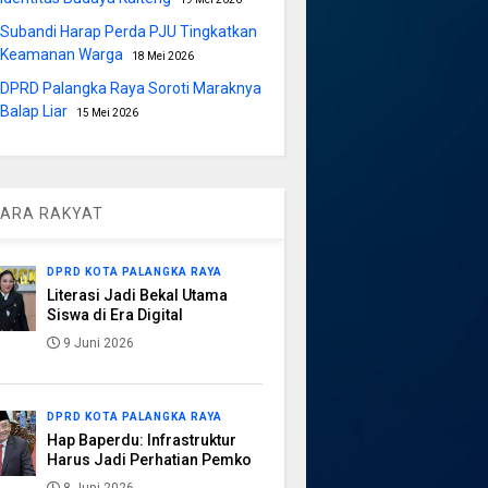
Subandi Harap Perda PJU Tingkatkan
Keamanan Warga
18 Mei 2026
DPRD Palangka Raya Soroti Maraknya
Balap Liar
15 Mei 2026
ARA RAKYAT
DPRD KOTA PALANGKA RAYA
Literasi Jadi Bekal Utama
Siswa di Era Digital
9 Juni 2026
DPRD KOTA PALANGKA RAYA
Hap Baperdu: Infrastruktur
Harus Jadi Perhatian Pemko