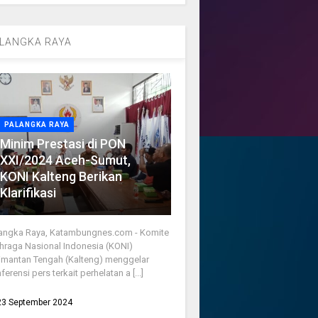
LANGKA RAYA
PALANGKA RAYA
Minim Prestasi di PON
XXI/2024 Aceh-Sumut,
KONI Kalteng Berikan
Klarifikasi
angka Raya, Katambungnes.com - Komite
hraga Nasional Indonesia (KONI)
imantan Tengah (Kalteng) menggelar
ferensi pers terkait perhelatan a [...]
23 September 2024