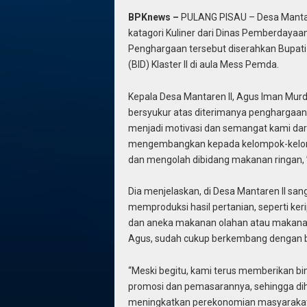
BPKnews –
PULANG PISAU – Desa Mantare
katagori Kuliner dari Dinas Pemberdaya
Penghargaan tersebut diserahkan Bupati 
(BID) Klaster II di aula Mess Pemda.
Kepala Desa Mantaren II, Agus Iman Mur
bersyukur atas diterimanya penghargaan k
menjadi motivasi dan semangat kami da
mengembangkan kepada kelompok-kelo
dan mengolah dibidang makanan ringan, ” 
Dia menjelaskan, di Desa Mantaren II s
memproduksi hasil pertanian, seperti ker
dan aneka makanan olahan atau makanan r
Agus, sudah cukup berkembang dengan b
“Meski begitu, kami terus memberikan 
promosi dan pemasarannya, sehingga di
meningkatkan perekonomian masyarakat