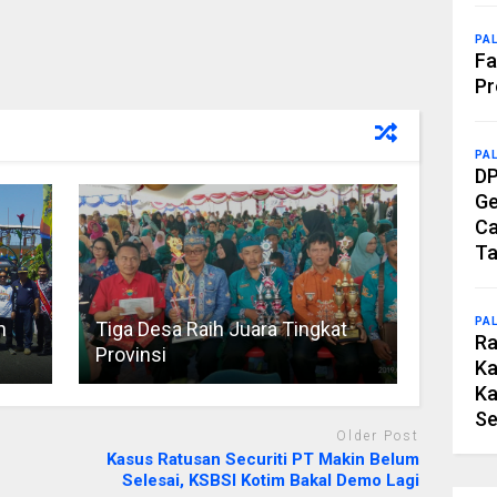
PA
Fa
Pr
PA
DP
Ge
Ca
Ta
PA
n
Tiga Desa Raih Juara Tingkat
Ra
Provinsi
Ka
Ka
Se
Older Post
Kasus Ratusan Securiti PT Makin Belum
Selesai, KSBSI Kotim Bakal Demo Lagi