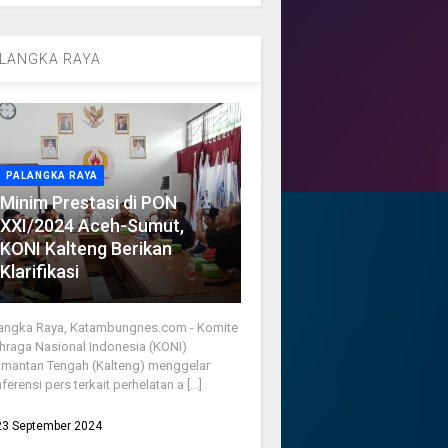
LANGKA RAYA
PALANGKA RAYA
Minim Prestasi di PON
XXI/2024 Aceh-Sumut,
KONI Kalteng Berikan
Klarifikasi
angka Raya, Katambungnes.com - Komite
hraga Nasional Indonesia (KONI)
imantan Tengah (Kalteng) menggelar
ferensi pers terkait perhelatan a [...]
23 September 2024