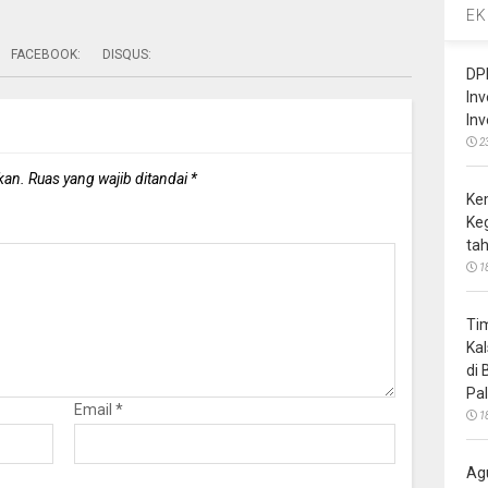
EK
FACEBOOK:
DISQUS:
DP
In
In
2
kan.
Ruas yang wajib ditandai
*
Ke
Ke
ta
1
Ti
Ka
di
Pa
Email
*
1
Ag