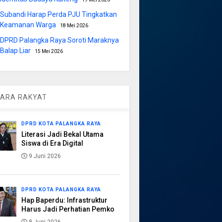
Subandi Harap Perda PJU Tingkatkan
Keamanan Warga
18 Mei 2026
DPRD Palangka Raya Soroti Maraknya
Balap Liar
15 Mei 2026
ARA RAKYAT
DPRD KOTA PALANGKA RAYA
Literasi Jadi Bekal Utama
Siswa di Era Digital
9 Juni 2026
DPRD KOTA PALANGKA RAYA
Hap Baperdu: Infrastruktur
Harus Jadi Perhatian Pemko