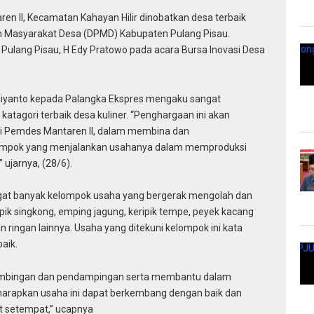
n II, Kecamatan Kahayan Hilir dinobatkan desa terbaik
an Masyarakat Desa (DPMD) Kabupaten Pulang Pisau.
Pulang Pisau, H Edy Pratowo pada acara Bursa Inovasi Desa
diyanto kepada Palangka Ekspres mengaku sangat
atagori terbaik desa kuliner. “Penghargaan ini akan
ri Pemdes Mantaren II, dalam membina dan
mpok yang menjalankan usahanya dalam memproduksi
ujarnya, (28/6).
angat banyak kelompok usaha yang bergerak mengolah dan
ipik singkong, emping jagung, keripik tempe, peyek kacang
ingan lainnya. Usaha yang ditekuni kelompok ini kata
aik.
bimbingan dan pendampingan serta membantu dalam
harapkan usaha ini dapat berkembang dengan baik dan
 setempat,” ucapnya