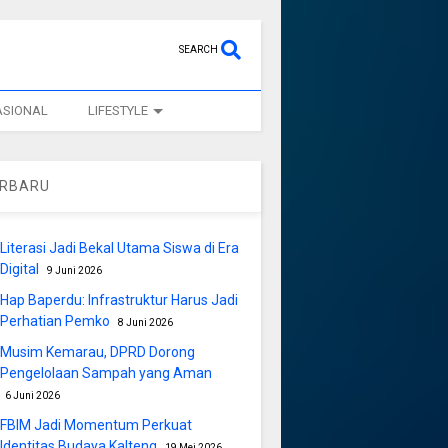
SEARCH
ASIONAL
LIFESTYLE
ERBARU
Literasi Jadi Bekal Utama Siswa di Era
Digital
9 Juni 2026
Hap Baperdu: Infrastruktur Harus Jadi
Perhatian Pemko
8 Juni 2026
Musim Kemarau, DPRD Dorong
Pengelolaan Sampah yang Aman
6 Juni 2026
FBIM Jadi Momentum Perkuat
Identitas Budaya Kalteng
19 Mei 2026