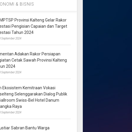
ONOMI & BISNIS
MPTSP Provinsi Kalteng Gelar Rakor
vestasi Pengisian Capaian dan Target
vestasi Tahun 2024
3 September 2024
mentan Adakan Rakor Persiapan
giatan Cetak Sawah Provinsi Kalteng
hun 2024
8 September 2024
m Ekosistem Kemitraan Vokasi
lselteng Selenggarakan Dialog Publik
 Ballroom Swiss-Bel Hotel Danum
langka Raya
8 September 2024
ustiar Sabran Bantu Warga