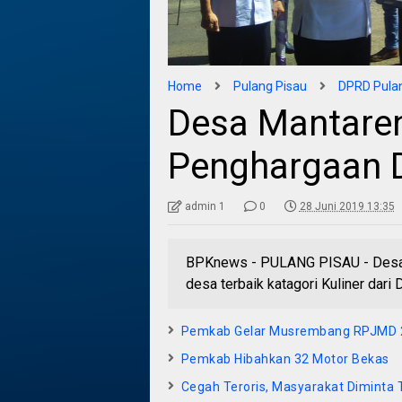
Home
Pulang Pisau
DPRD Pulan
Desa Mantaren
Penghargaan D
admin 1
0
28 Juni 2019 13:35
BPKnews - PULANG PISAU - Desa M
desa terbaik katagori Kuliner da
Pemkab Gelar Musrembang RPJMD 
Pemkab Hibahkan 32 Motor Bekas
Cegah Teroris, Masyarakat Diminta