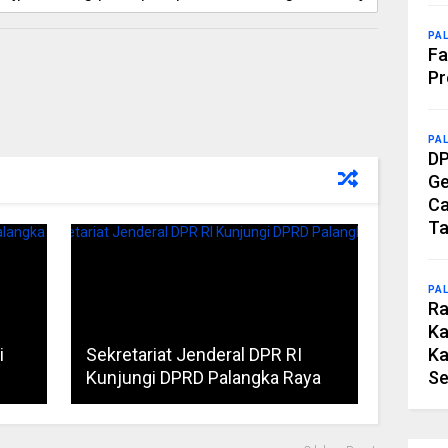
PA
Fa
Pr
PA
DP
Ge
Ca
Ta
PA
Ra
Ka
Ka
i
Sekretariat Jenderal DPR RI
Se
Kunjungi DPRD Palangka Raya