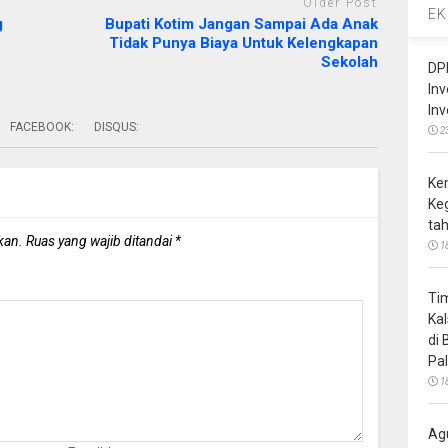
Older Post
EK
g
Bupati Kotim Jangan Sampai Ada Anak
Tidak Punya Biaya Untuk Kelengkapan
Sekolah
DP
In
In
FACEBOOK:
DISQUS:
2
Ke
Ke
ta
kan.
Ruas yang wajib ditandai
*
1
Ti
Ka
di
Pa
1
Ag