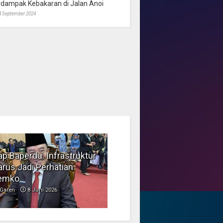
rdampak Kebakaran di Jalan Anoi
4 September 2024
p Baperdu: Infrastruktur
Musim Kemarau, DPRD
rus Jadi Perhatian
Dorong Pengelolaan
emko
Sampah yang Aman
Garen
8 Juni 2026
Garen
6 Juni 2026