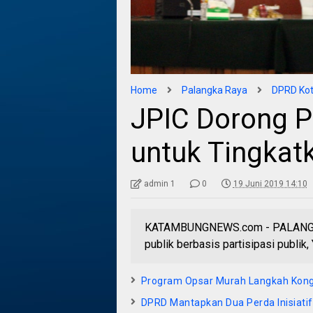
Home
Palangka Raya
DPRD Kot
JPIC Dorong Pa
untuk Tingkat
admin 1
0
19 Juni 2019 14:10
KATAMBUNGNEWS.com - PALANGKA
publik berbasis partisipasi publi
Program Opsar Murah Langkah Kong
DPRD Mantapkan Dua Perda Inisiatif