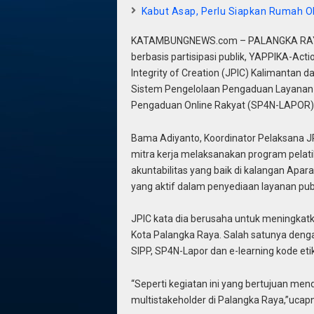
Kabut Asap, Perlu Siapkan Rumah O
KATAMBUNGNEWS.com – PALANGKA RAYA,
berbasis partisipasi publik, YAPPIKA-Ac
Integrity of Creation (JPIC) Kalimantan
Sistem Pengelolaan Pengaduan Layanan P
Pengaduan Online Rakyat (SP4N-LAPOR)
Bama Adiyanto, Koordinator Pelaksana 
mitra kerja melaksanakan program pelat
akuntabilitas yang baik di kalangan Apara
yang aktif dalam penyediaan layanan publik
JPIC kata dia berusaha untuk meningkatka
Kota Palangka Raya. Salah satunya de
SIPP, SP4N-Lapor dan e-learning kode eti
“Seperti kegiatan ini yang bertujuan mendo
multistakeholder di Palangka Raya,”ucap