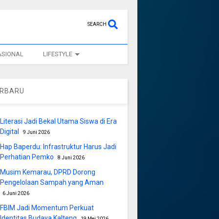
SEARCH
ASIONAL
LIFESTYLE
ERBARU
Literasi Jadi Bekal Utama Siswa di Era
Digital
9 Juni 2026
Hap Baperdu: Infrastruktur Harus Jadi
Perhatian Pemko
8 Juni 2026
Musim Kemarau, DPRD Dorong
Pengelolaan Sampah yang Aman
6 Juni 2026
FBIM Jadi Momentum Perkuat
Identitas Budaya Kalteng
19 Mei 2026