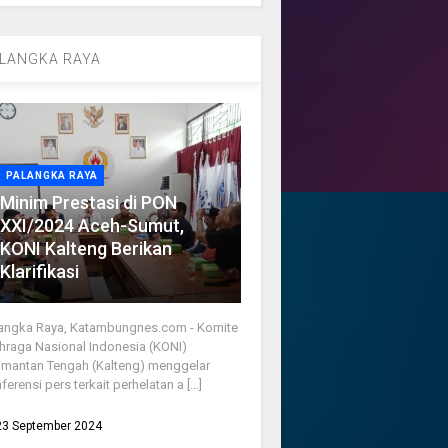
LANGKA RAYA
PALANGKA RAYA
Minim Prestasi di PON
XXI/2024 Aceh-Sumut,
KONI Kalteng Berikan
Klarifikasi
angka Raya, Katambungnes.com - Komite
hraga Nasional Indonesia (KONI)
imantan Tengah (Kalteng) menggelar
ferensi pers terkait perhelatan a [...]
23 September 2024