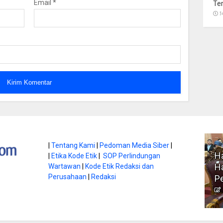
Email
*
Te
1
atan di Gunung
|
Tentang Kami
|
Pedoman Media Siber
|
Ha
|
Etika Kode Etik
|
SOP Perlindungan
, Ini
Literasi Jadi Bekal Utama
Ha
Wartawan
|
Kode Etik Redaksi dan
bnya
Perusahaan
|
Redaksi
Siswa di Era Digital
P
atambungnews
Garen
9 Juni 2026