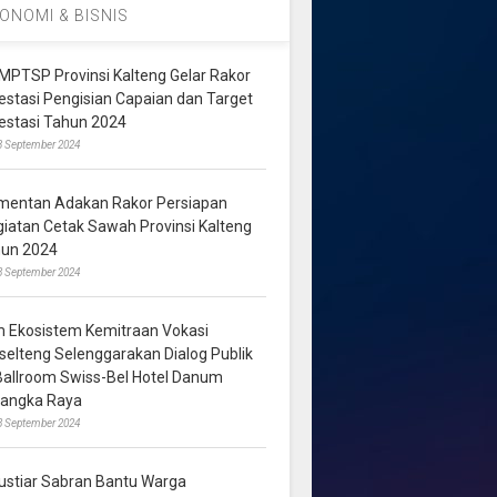
ONOMI & BISNIS
MPTSP Provinsi Kalteng Gelar Rakor
vestasi Pengisian Capaian dan Target
vestasi Tahun 2024
3 September 2024
mentan Adakan Rakor Persiapan
giatan Cetak Sawah Provinsi Kalteng
hun 2024
8 September 2024
m Ekosistem Kemitraan Vokasi
lselteng Selenggarakan Dialog Publik
 Ballroom Swiss-Bel Hotel Danum
langka Raya
8 September 2024
ustiar Sabran Bantu Warga