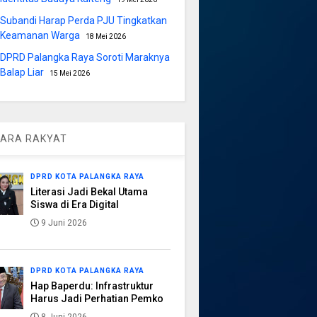
Subandi Harap Perda PJU Tingkatkan
Keamanan Warga
18 Mei 2026
DPRD Palangka Raya Soroti Maraknya
Balap Liar
15 Mei 2026
ARA RAKYAT
DPRD KOTA PALANGKA RAYA
Literasi Jadi Bekal Utama
Siswa di Era Digital
9 Juni 2026
DPRD KOTA PALANGKA RAYA
Hap Baperdu: Infrastruktur
Harus Jadi Perhatian Pemko