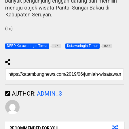
banyak pengunjung enggan datang dan memilih
menuju objek wisata Pantai Sungai Bakau di
Kabupaten Seruyan.
(Tri)
DPRD Kotawaringin Timur
Kotawaringin Timur
1271
1556
AUTHOR:
ADMIN_3
RECOMMENDED FOR YOU