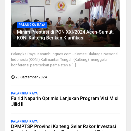
PALANGKA RAYA
Minim Prestasi di PON XXI/2024 Aceh-Sumut,
KONI Kalteng Berikan Klarifikasi
Palangka Raya, Katambungnes.com - Komite Olahraga Nasional
Indonesia (KONI) Kalimantan Tengah (Kalteng) menggelar
konferensi pers terkait perhelatan a [...]
23 September 2024
PALANGKA RAYA
Fairid Naparin Optimis Lanjukan Program Visi Misi
Jilid II
PALANGKA RAYA
DPMPTSP Provinsi Kalteng Gelar Rakor Investasi