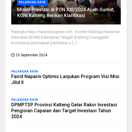
PALANGKA RAYA
Minim Prestasi di PON XXI/2024 Aceh-Sumut,
KONI Kalteng Berikan Klarifikasi
Palangka Raya, Katambungnes.com - Komite Olahraga Nasional
Indonesia (KONI) Kalimantan Tengah (Kalteng) menggelar
konferensi pers terkait perhelatan a [...]
23 September 2024
PALANGKA RAYA
Fairid Naparin Optimis Lanjukan Program Visi Misi
Jilid II
PALANGKA RAYA
DPMPTSP Provinsi Kalteng Gelar Rakor Investasi
Pengisian Capaian dan Target Investasi Tahun
2024