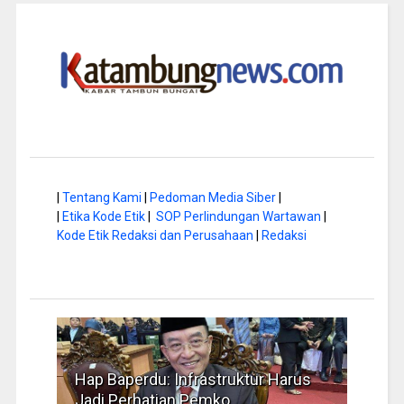
|
Tentang Kami
|
Pedoman Media Siber
|
|
Etika Kode Etik
|
SOP Perlindungan Wartawan
|
Kode Etik Redaksi dan Perusahaan
|
Redaksi
a di
Hap Baperdu: Infrastruktur Harus
Musi
Jadi Perhatian Pemko
Peng