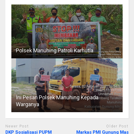
Polsek Manuhing Patroli Karhutla
Ini Pesan Polsek Manuhing Kepada
Warganya
Newer Post
Older Post
DKP Sosialisasi PUPM
Markas PMI Gunung Mas