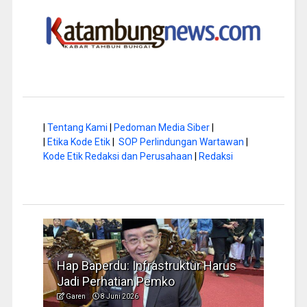
|
Tentang Kami
|
Pedoman Media Siber
|
|
Etika Kode Etik
|
SOP Perlindungan Wartawan
|
Kode Etik Redaksi dan Perusahaan
|
Redaksi
a di
Hap Baperdu: Infrastruktur Harus
Musi
Jadi Perhatian Pemko
Peng
Garen
8 Juni 2026
Garen