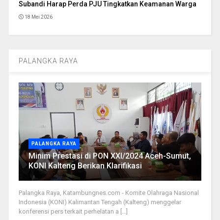
Subandi Harap Perda PJU Tingkatkan Keamanan Warga
18 Mei 2026
PALANGKA RAYA
PALANGKA RAYA
Minim Prestasi di PON XXI/2024 Aceh-Sumut,
KONI Kalteng Berikan Klarifikasi
Palangka Raya, Katambungnes.com - Komite Olahraga Nasional
Indonesia (KONI) Kalimantan Tengah (Kalteng) menggelar
konferensi pers terkait perhelatan a [...]