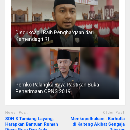
Disdukcapil Raih Penghargaan dari
Kemendagri RI
Pemko Palangka Raya Pastikan Buka
Penerimaan CPNS 2019
Newer Post
Older Post
SDN 3 Tamiang Layang,
Menkopolhukam : Karhutla
Harapkan Bantuan Rumah
di Kalteng Akibat Sengaja
Dinas Guru Dan Aula
Dibakar