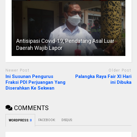
Antisipasi Covid-19, Pendatang Asal Luar
Daerah Wajib Lapor
Newer Post
Older Post
Ini Susunan Pengurus
Palangka Raya Fair XI Hari
Fraksi PDI Perjuangan Yang
ini Dibuka
Diserahkan Ke Sekwan
COMMENTS
FACEBOOK:
DISQUS:
WORDPRESS:
0