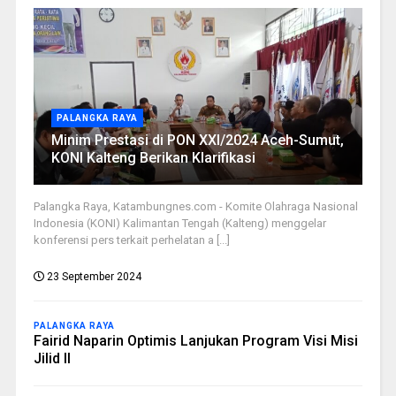
PALANGKA RAYA
Minim Prestasi di PON XXI/2024 Aceh-Sumut,
KONI Kalteng Berikan Klarifikasi
Palangka Raya, Katambungnes.com - Komite Olahraga Nasional
Indonesia (KONI) Kalimantan Tengah (Kalteng) menggelar
konferensi pers terkait perhelatan a [...]
23 September 2024
PALANGKA RAYA
Fairid Naparin Optimis Lanjukan Program Visi Misi
Jilid II