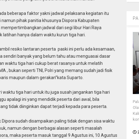
 ada beberapa faktor yakni jadwal pelaksana kegiatan itu
PA
i namun pihak panitia khusunya Dispora Kabupaten
mempertimbangkan jadwal dari segi libur Hari Raya
k latihan hanya dalam waktu kurun tiga hari.
ambil resiko lantaran peserta paski ini perlu ada kesamaan,
 sendiri banyak yang belum tahu atau menguasai dasar
ngan waktu tiga hari cukup berat rasanya untuk melatih
A , bukan seperti TNI, Polri yang memang sudah jadi fisik
baris maupun dalam gerakan”kata Suparto.
i waktu tiga hari untuk itu juga susah jangankan tiga hari
gu apalagi ini yang mendidik peserta dari awal, bila
Pal
ang tidak diinginkan dapat terjadi kepada para peserta.
Ola
Kal
kon
 Dipora sudah disampaikan paling tidak dengan sisa waktu
asuk, namun dengan berbagai alasan seperti masalah
pora, maka peserta masuk tanggal 9 Agustus ini, 10 Agustus