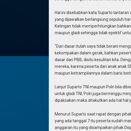
Hal ini disebabkan kata Suparto lantaran
yang dijawalkan berlangsung sepuluh har
Katingan tidak memperhitungkan bahkan 
maupun gladi sehingga tidak epektif untu
“Dari dasar itulah saya tidak berani meng
kekompakan dalam gerak, bahkan peserta
dasar dari PBB, disitu kesulitan kita. De
mereka, karena peserta dari anak anak SM
maupun ketrampilannya dalam baris ber
Lanjut Suparto TNI maupun Polri bila diber
untuk gladi TNI, Polri juga berminggu ming
dipaksakan maka ditakutkan ada hal hal y
Menurut Suparto saat rapat dengan pihak
yang ada tanggal 7 itu peserta sudah m
anggaran itu yang disampaikan pihak Dis