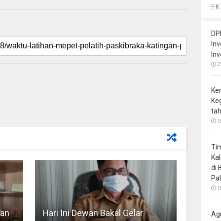
EK
DP
In
In
2
Ke
Ke
ta
1
Ti
Ka
di
Pa
1
nan
Hari Ini Dewan Bakal Gelar
Ag