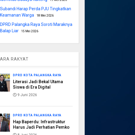
Subandi Harap Perda PJU Tingkatkan
Keamanan Warga
18 Mei 2026
DPRD Palangka Raya Soroti Maraknya
Balap Liar
15 Mei 2026
ARA RAKYAT
DPRD KOTA PALANGKA RAYA
Literasi Jadi Bekal Utama
Siswa di Era Digital
9 Juni 2026
DPRD KOTA PALANGKA RAYA
Hap Baperdu: Infrastruktur
Harus Jadi Perhatian Pemko