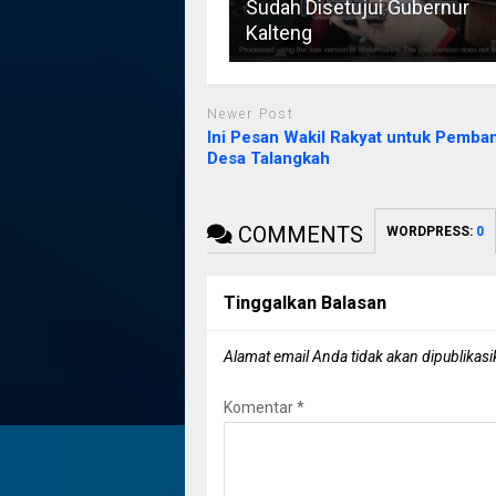
Sudah Disetujui Gubernur
Kalteng
Newer Post
Ini Pesan Wakil Rakyat untuk Pemb
Desa Talangkah
COMMENTS
WORDPRESS:
0
Tinggalkan Balasan
Alamat email Anda tidak akan dipublikasi
Komentar
*