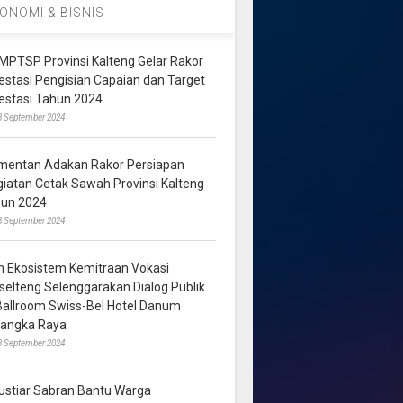
ONOMI & BISNIS
MPTSP Provinsi Kalteng Gelar Rakor
vestasi Pengisian Capaian dan Target
vestasi Tahun 2024
3 September 2024
mentan Adakan Rakor Persiapan
giatan Cetak Sawah Provinsi Kalteng
hun 2024
8 September 2024
m Ekosistem Kemitraan Vokasi
lselteng Selenggarakan Dialog Publik
 Ballroom Swiss-Bel Hotel Danum
langka Raya
8 September 2024
ustiar Sabran Bantu Warga