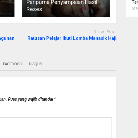
Paripurna Penyampaian Hasil
Te
Reses
1
Older Post
angunan
Ratusan Pelajar Ikuti Lomba Manasik Haji
FACEBOOK:
DISQUS:
kan.
Ruas yang wajib ditandai
*