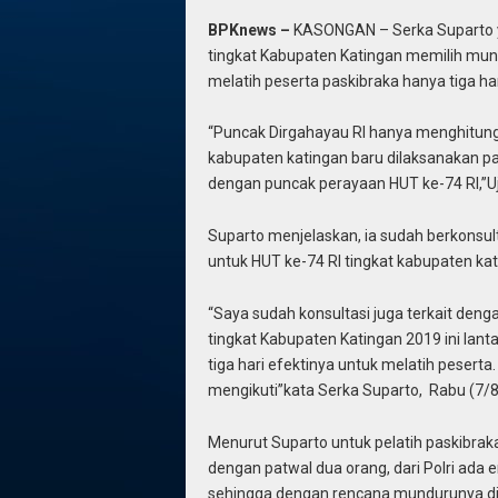
BPKnews –
KASONGAN – Serka Suparto ya
tingkat Kabupaten Katingan memilih mund
melatih peserta paskibraka hanya tiga har
“Puncak Dirgahayau RI hanya menghitung 
kabupaten katingan baru dilaksanakan p
dengan puncak perayaan HUT ke-74 RI,”U
Suparto menjelaskan, ia sudah berkonsult
untuk HUT ke-74 RI tingkat kabupaten kat
“Saya sudah konsultasi juga terkait den
tingkat Kabupaten Katingan 2019 ini lant
tiga hari efektinya untuk melatih pesert
mengikuti”kata Serka Suparto, Rabu (7/8
Menurut Suparto untuk pelatih paskibraka
dengan patwal dua orang, dari Polri ada 
sehingga dengan rencana mundurunya dir