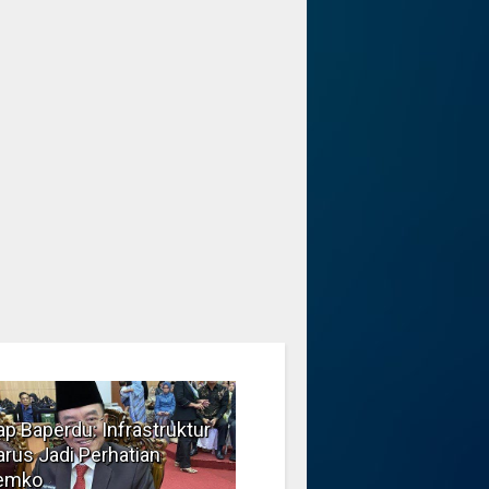
p Baperdu: Infrastruktur
Musim Kemarau, DPRD
rus Jadi Perhatian
Dorong Pengelolaan
emko
Sampah yang Aman