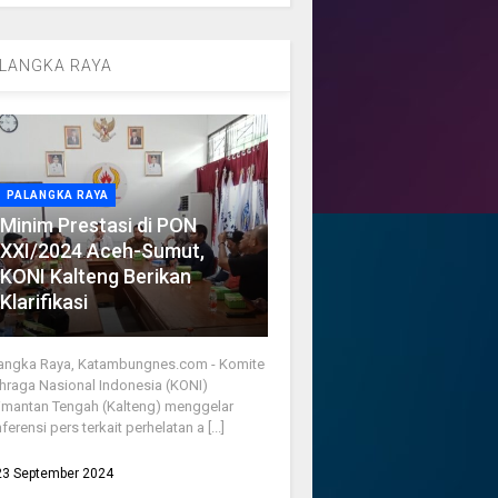
LANGKA RAYA
PALANGKA RAYA
Minim Prestasi di PON
XXI/2024 Aceh-Sumut,
KONI Kalteng Berikan
Klarifikasi
angka Raya, Katambungnes.com - Komite
hraga Nasional Indonesia (KONI)
imantan Tengah (Kalteng) menggelar
ferensi pers terkait perhelatan a [...]
23 September 2024