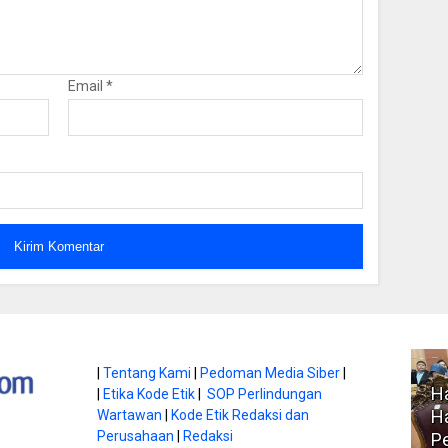
Email
*
atan di Gunung
|
Tentang Kami
|
Pedoman Media Siber
|
Ha
|
Etika Kode Etik
|
SOP Perlindungan
, Ini
Literasi Jadi Bekal Utama
Ha
Wartawan
|
Kode Etik Redaksi dan
bnya
Perusahaan
|
Redaksi
Siswa di Era Digital
P
atambungnews