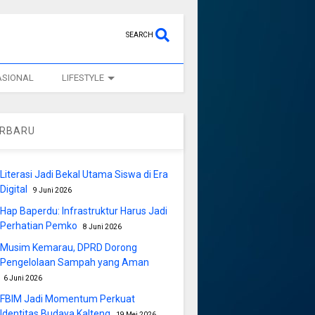
SEARCH
ASIONAL
LIFESTYLE
ERBARU
Literasi Jadi Bekal Utama Siswa di Era
Digital
9 Juni 2026
Hap Baperdu: Infrastruktur Harus Jadi
Perhatian Pemko
8 Juni 2026
Musim Kemarau, DPRD Dorong
Pengelolaan Sampah yang Aman
6 Juni 2026
FBIM Jadi Momentum Perkuat
Identitas Budaya Kalteng
19 Mei 2026