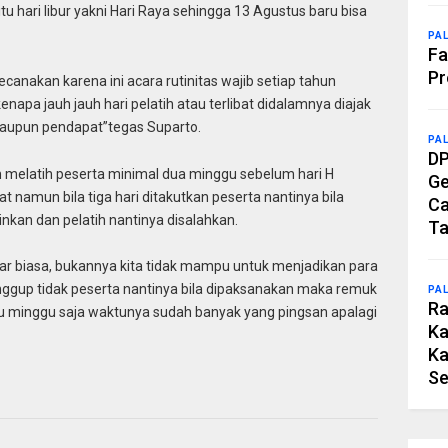
 hari libur yakni Hari Raya sehingga 13 Agustus baru bisa
PA
Fa
Pr
ecanakan karena ini acara rutinitas wajib setiap tahun
kenapa jauh jauh hari pelatih atau terlibat didalamnya diajak
maupun pendapat”tegas Suparto.
PA
DP
m melatih peserta minimal dua minggu sebelum hari H
Ge
t namun bila tiga hari ditakutkan peserta nantinya bila
Ca
ginkan dan pelatih nantinya disalahkan.
Ta
uar biasa, bukannya kita tidak mampu untuk menjadikan para
sanggup tidak peserta nantinya bila dipaksanakan maka remuk
PA
Ra
u minggu saja waktunya sudah banyak yang pingsan apalagi
Ka
Ka
Se