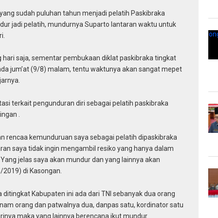
ng sudah puluhan tahun menjadi pelatih Paskibraka
ur jadi pelatih, mundurnya Suparto lantaran waktu untuk
i.
hari saja, sementar pembukaan diklat paskibraka tingkat
ada jum’at (9/8) malam, tentu waktunya akan sangat mepet
jarnya.
asi terkait pengunduran diri sebagai pelatih paskibraka
ingan .
gan rencaa kemunduruan saya sebagai pelatih dipaskibraka
aran saya tidak ingin mengambil resiko yang hanya dalam
a. Yang jelas saya akan mundur dan yang lainnya akan
/2019) di Kasongan.
 ditingkat Kabupaten ini ada dari TNI sebanyak dua orang
enam orang dan patwalnya dua, danpas satu, kordinator satu
inya maka yang lainnya berencana ikut mundur.