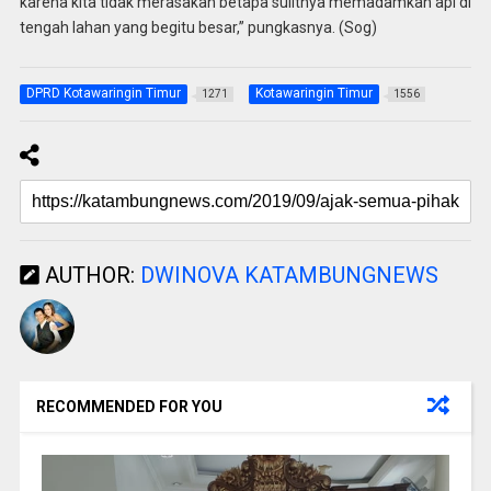
karena kita tidak merasakan betapa sulitnya memadamkan api di
tengah lahan yang begitu besar,” pungkasnya. (Sog)
DPRD Kotawaringin Timur
Kotawaringin Timur
1271
1556
AUTHOR:
DWINOVA KATAMBUNGNEWS
RECOMMENDED FOR YOU