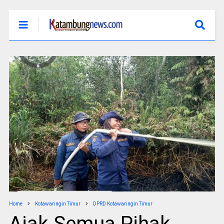
Home
Kotawaringin Timur
DPRD Kotawaringin Timur
Ajak Semua Pihak