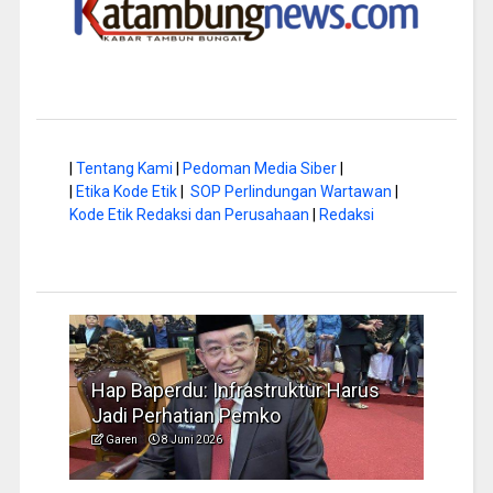
|
Tentang Kami
|
Pedoman Media Siber
|
|
Etika Kode Etik
|
SOP Perlindungan Wartawan
|
Kode Etik Redaksi dan Perusahaan
|
Redaksi
a di
Hap Baperdu: Infrastruktur Harus
Musi
Jadi Perhatian Pemko
Peng
Garen
8 Juni 2026
Garen