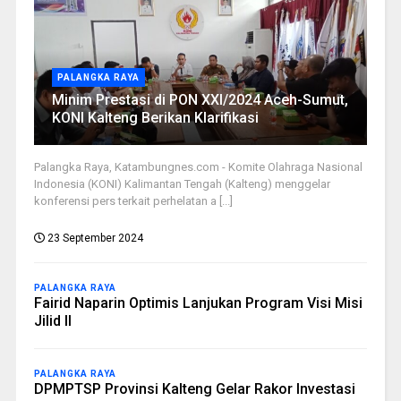
PALANGKA RAYA
Minim Prestasi di PON XXI/2024 Aceh-Sumut,
KONI Kalteng Berikan Klarifikasi
Palangka Raya, Katambungnes.com - Komite Olahraga Nasional
Indonesia (KONI) Kalimantan Tengah (Kalteng) menggelar
konferensi pers terkait perhelatan a [...]
23 September 2024
PALANGKA RAYA
Fairid Naparin Optimis Lanjukan Program Visi Misi
Jilid II
PALANGKA RAYA
DPMPTSP Provinsi Kalteng Gelar Rakor Investasi