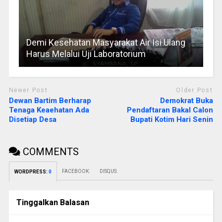
Demi Kesehatan Masyarakat Air Isi Ulang
Harus Melalui Uji Laboratorium
Newer Post
Older Post
Dewan Bartim Berharap
Demokrat Buka
Tenaga Keaehatan Ada
Pendaftaran Bakal Calon
Disetiap Desa
Bupati Kotim Hari Senin
COMMENTS
FACEBOOK:
DISQUS:
WORDPRESS:
0
Tinggalkan Balasan