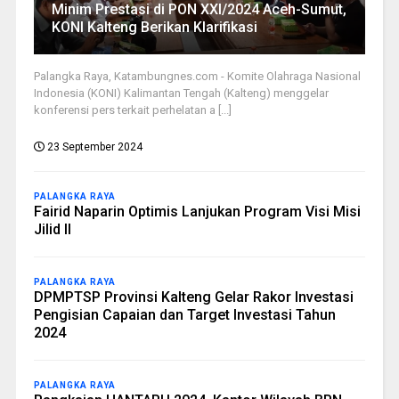
Minim Prestasi di PON XXI/2024 Aceh-Sumut,
KONI Kalteng Berikan Klarifikasi
Palangka Raya, Katambungnes.com - Komite Olahraga Nasional
Indonesia (KONI) Kalimantan Tengah (Kalteng) menggelar
konferensi pers terkait perhelatan a [...]
23 September 2024
PALANGKA RAYA
Fairid Naparin Optimis Lanjukan Program Visi Misi
Jilid II
PALANGKA RAYA
DPMPTSP Provinsi Kalteng Gelar Rakor Investasi
Pengisian Capaian dan Target Investasi Tahun
2024
PALANGKA RAYA