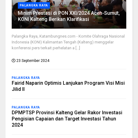
PALANGKA RAYA
Minim Prestasi di PON XXI/2024 Aceh-Sumut,
KONI Kalteng Berikan Klarifikasi
Palangka Raya, Katambungnes.com - Komite Olahraga Nasional
Indonesia (KONI) Kalimantan Tengah (Kalteng) menggelar
konferensi pers terkait perhelatan a [...]
23 September 2024
PALANGKA RAYA
Fairid Naparin Optimis Lanjukan Program Visi Misi
Jilid II
PALANGKA RAYA
DPMPTSP Provinsi Kalteng Gelar Rakor Investasi
Pengisian Capaian dan Target Investasi Tahun
2024