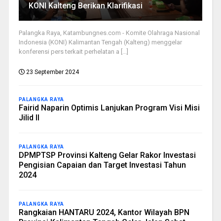
KONI Kalteng Berikan Klarifikasi
Palangka Raya, Katambungnes.com - Komite Olahraga Nasional
Indonesia (KONI) Kalimantan Tengah (Kalteng) menggelar
konferensi pers terkait perhelatan a [...]
23 September 2024
PALANGKA RAYA
Fairid Naparin Optimis Lanjukan Program Visi Misi
Jilid II
PALANGKA RAYA
DPMPTSP Provinsi Kalteng Gelar Rakor Investasi
Pengisian Capaian dan Target Investasi Tahun
2024
PALANGKA RAYA
Rangkaian HANTARU 2024, Kantor Wilayah BPN