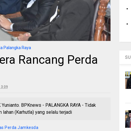
a Palangka Raya
gera Rancang Perda
SU
13:09
K Yunianto. BPKnews - PALANGKA RAYA - Tidak
 lahan (Karhutla) yang selalu terjadi
has Perda Jamkesda