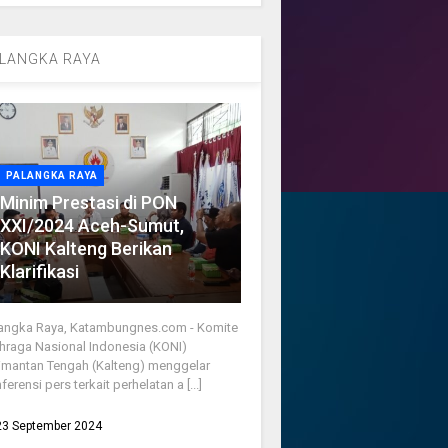
LANGKA RAYA
PALANGKA RAYA
Minim Prestasi di PON
XXI/2024 Aceh-Sumut,
KONI Kalteng Berikan
Klarifikasi
angka Raya, Katambungnes.com - Komite
hraga Nasional Indonesia (KONI)
imantan Tengah (Kalteng) menggelar
ferensi pers terkait perhelatan a [...]
23 September 2024