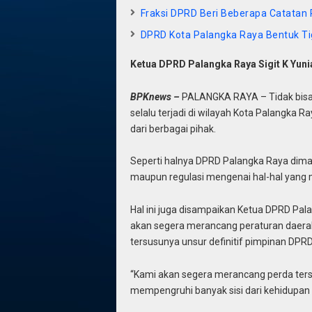
Fraksi DPRD Beri Beberapa Catata
DPRD Kota Palangka Raya Bentuk T
Ketua DPRD Palangka Raya Sigit K Yuni
BPKnews –
PALANGKA RAYA – Tidak bisa d
selalu terjadi di wilayah Kota Palangka 
dari berbagai pihak.
Seperti halnya DPRD Palangka Raya dim
maupun regulasi mengenai hal-hal yang 
Hal ini juga disampaikan Ketua DPRD Pal
akan segera merancang peraturan daerah
tersusunya unsur definitif pimpinan DPR
“Kami akan segera merancang perda ters
mempengruhi banyak sisi dari kehidupan 