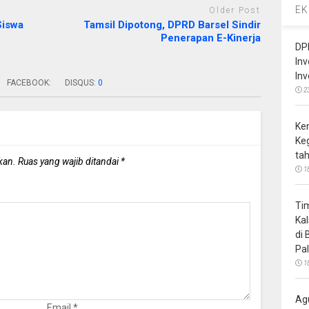
EK
Older Post
Siswa
Tamsil Dipotong, DPRD Barsel Sindir
Penerapan E-Kinerja
DP
In
In
FACEBOOK:
DISQUS:
0
2
Ke
Ke
ta
kan.
Ruas yang wajib ditandai
*
1
Ti
Ka
di
Pa
1
Ag
Email
*