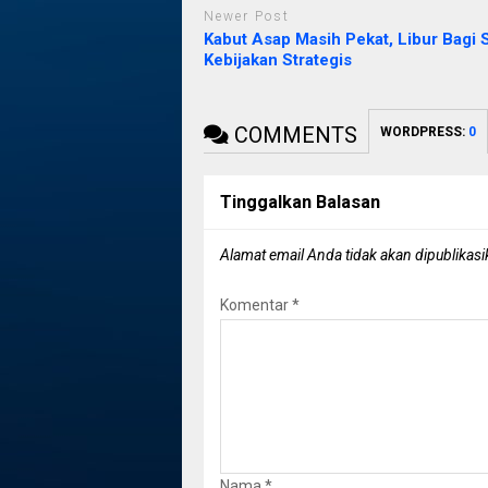
Newer Post
Kabut Asap Masih Pekat, Libur Bagi 
Kebijakan Strategis
COMMENTS
WORDPRESS:
0
Tinggalkan Balasan
Alamat email Anda tidak akan dipublikasi
Komentar
*
Nama
*