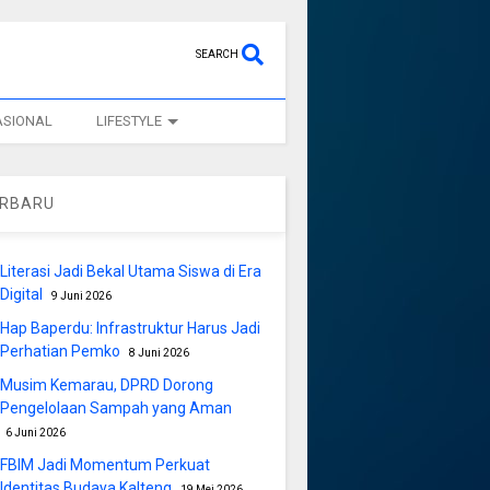
SEARCH
ASIONAL
LIFESTYLE
ERBARU
Literasi Jadi Bekal Utama Siswa di Era
Digital
9 Juni 2026
Hap Baperdu: Infrastruktur Harus Jadi
Perhatian Pemko
8 Juni 2026
Musim Kemarau, DPRD Dorong
Pengelolaan Sampah yang Aman
6 Juni 2026
FBIM Jadi Momentum Perkuat
Identitas Budaya Kalteng
19 Mei 2026