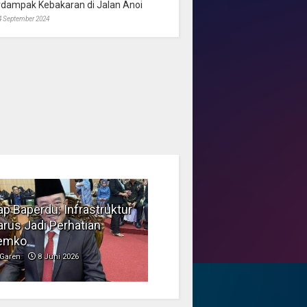
rdampak Kebakaran di Jalan Anoi
4 September 2024
p Baperdu: Infrastruktur
Musim Kemarau, DPRD
rus Jadi Perhatian
Dorong Pengelolaan
emko
Sampah yang Aman
Garen
8 Juni 2026
Garen
6 Juni 2026