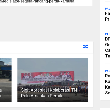
PA
Fa
Pr
PA
DP
Ge
Ca
Ta
PA
Ra
Ka
Ka
a
Sigit Apresiasi Kolaborasi TNI-
Se
r
Polri Amankan Pemilu