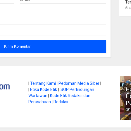
Te
1
atan di Gunung
|
Tentang Kami
|
Pedoman Media Siber
|
Ha
|
Etika Kode Etik
|
SOP Perlindungan
, Ini
Literasi Jadi Bekal Utama
Ha
Wartawan
|
Kode Etik Redaksi dan
bnya
Perusahaan
|
Redaksi
Siswa di Era Digital
P
atambungnews
Garen
9 Juni 2026