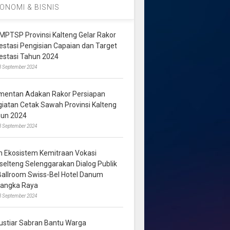
ONOMI & BISNIS
MPTSP Provinsi Kalteng Gelar Rakor
vestasi Pengisian Capaian dan Target
vestasi Tahun 2024
3 September 2024
mentan Adakan Rakor Persiapan
giatan Cetak Sawah Provinsi Kalteng
hun 2024
8 September 2024
m Ekosistem Kemitraan Vokasi
lselteng Selenggarakan Dialog Publik
 Ballroom Swiss-Bel Hotel Danum
langka Raya
8 September 2024
ustiar Sabran Bantu Warga