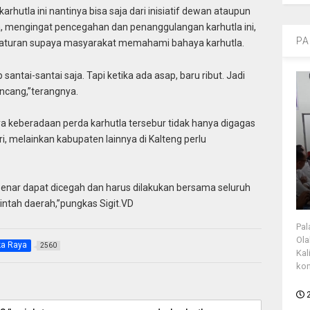
rhutla ini nantinya bisa saja dari inisiatif dewan ataupun
 mengingat pencegahan dan penanggulangan karhutla ini,
PA
ah aturan supaya masyarakat memahami bahaya karhutla.
 santai-santai saja. Tapi ketika ada asap, baru ribut. Jadi
rancang,”terangnya.
a keberadaan perda karhutla tersebur tidak hanya digagas
ri, melainkan kabupaten lainnya di Kalteng perlu
enar dapat dicegah dan harus dilakukan bersama seluruh
ntah daerah,”pungkas Sigit.VD
Pal
Ola
ka Raya
2560
Kal
kon