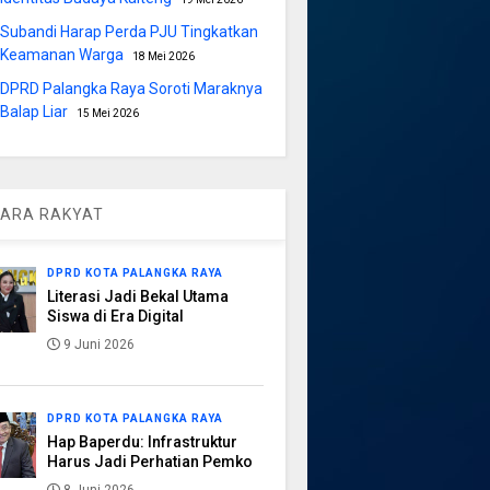
Subandi Harap Perda PJU Tingkatkan
Keamanan Warga
18 Mei 2026
DPRD Palangka Raya Soroti Maraknya
Balap Liar
15 Mei 2026
ARA RAKYAT
DPRD KOTA PALANGKA RAYA
Literasi Jadi Bekal Utama
Siswa di Era Digital
9 Juni 2026
DPRD KOTA PALANGKA RAYA
Hap Baperdu: Infrastruktur
Harus Jadi Perhatian Pemko