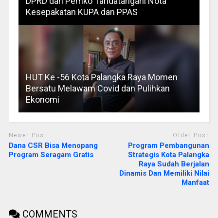
DPRD dan Pemko Tandatangani Nota
Kesepakatan KUPA dan PPAS
HUT Ke -56 Kota Palangka Raya Momen
Bersatu Melawam Covid dan Pulihkan
Ekonomi
Newer Post
Older Post
Dana CSR Bisa Menopang
Program Pembangunan
Program Seragam Gratis
Strategis Kota Palangka
Raya Sudah Berjalan
Dinamis Dan Memiliki Nilai
Manfaat
COMMENTS