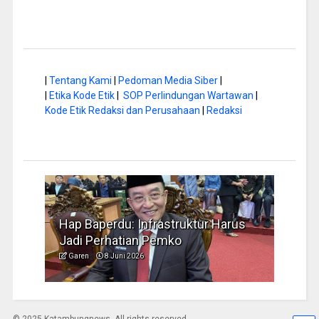
|
Tentang Kami
|
Pedoman Media Siber
|
|
Etika Kode Etik
|
SOP Perlindungan Wartawan
|
Kode Etik Redaksi dan Perusahaan
|
Redaksi
a di
Hap Baperdu: Infrastruktur Harus
Musi
Jadi Perhatian Pemko
Peng
Garen
8 Juni 2026
Garen