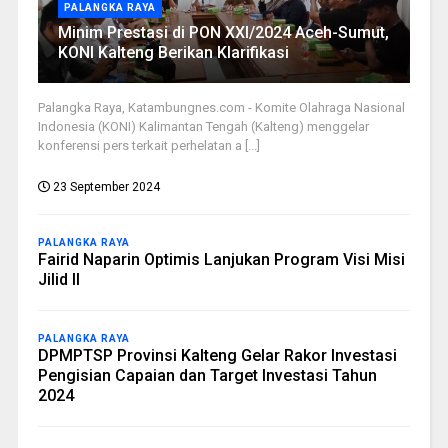
PALANGKA RAYA
Minim Prestasi di PON XXI/2024 Aceh-Sumut,
KONI Kalteng Berikan Klarifikasi
Palangka Raya, Katambungnes.com - Komite Olahraga Nasional
Indonesia (KONI) Kalimantan Tengah (Kalteng) menggelar
konferensi pers terkait perhelatan a [...]
23 September 2024
PALANGKA RAYA
Fairid Naparin Optimis Lanjukan Program Visi Misi
Jilid II
PALANGKA RAYA
DPMPTSP Provinsi Kalteng Gelar Rakor Investasi
Pengisian Capaian dan Target Investasi Tahun
2024