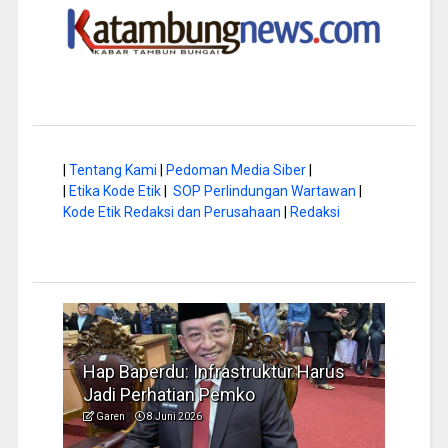
|
Tentang Kami
|
Pedoman Media Siber
|
|
Etika Kode Etik
|
SOP Perlindungan Wartawan
|
Kode Etik Redaksi dan Perusahaan
|
Redaksi
rus
Musim Kemarau, DPRD Dorong
FBIM
Pengelolaan Sampah yang Aman
Ident
Garen
6 Juni 2026
Gare