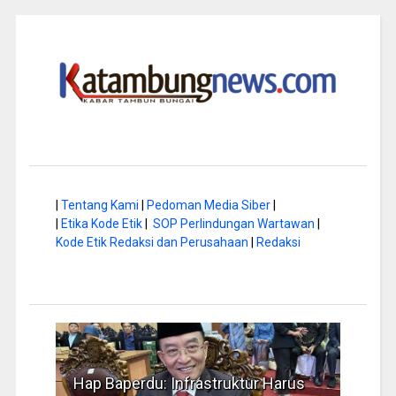
|
Tentang Kami
|
Pedoman Media Siber
|
|
Etika Kode Etik
|
SOP Perlindungan Wartawan
|
Kode Etik Redaksi dan Perusahaan
|
Redaksi
a di
Hap Baperdu: Infrastruktur Harus
Musi