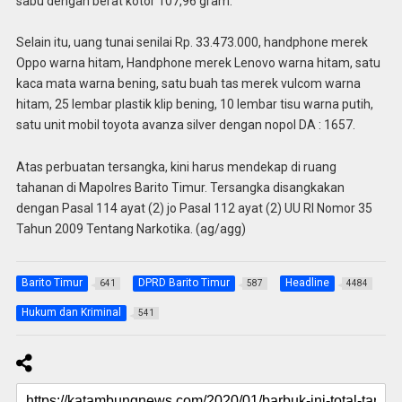
sabu dengan berat kotor 107,96 gram.
Selain itu, uang tunai senilai Rp. 33.473.000, handphone merek
Oppo warna hitam, Handphone merek Lenovo warna hitam, satu
kaca mata warna bening, satu buah tas merek vulcom warna
hitam, 25 lembar plastik klip bening, 10 lembar tisu warna putih,
satu unit mobil toyota avanza silver dengan nopol DA : 1657.
Atas perbuatan tersangka, kini harus mendekap di ruang
tahanan di Mapolres Barito Timur. Tersangka disangkakan
dengan Pasal 114 ayat (2) jo Pasal 112 ayat (2) UU RI Nomor 35
Tahun 2009 Tentang Narkotika. (ag/agg)
Barito Timur
DPRD Barito Timur
Headline
641
587
4484
Hukum dan Kriminal
541