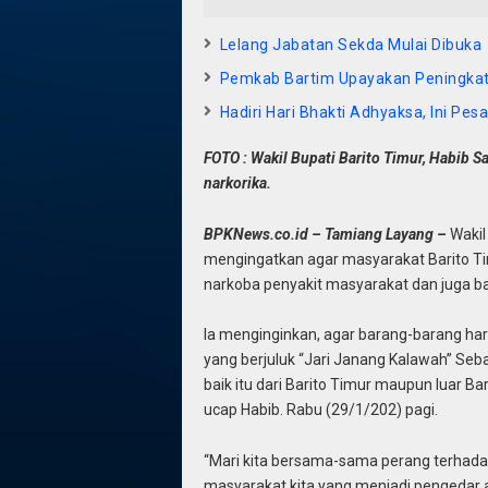
Lelang Jabatan Sekda Mulai Dibuka
Pemkab Bartim Upayakan Peningka
Hadiri Hari Bhakti Adhyaksa, Ini Pe
FOTO : Wakil Bupati Barito Timur, Habib S
narkorika.
BPKNews.co.id – Tamiang Layang –
Wakil
mengingatkan agar masyarakat Barito Tim
narkoba penyakit masyarakat dan juga ba
Ia menginginkan, agar barang-barang hara
yang berjuluk “Jari Janang Kalawah” Seba
baik itu dari Barito Timur maupun luar B
ucap Habib. Rabu (29/1/202) pagi.
“Mari kita bersama-sama perang terhadap 
masyarakat kita yang menjadi pengedar a