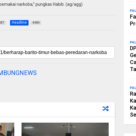
pemakai narkoba,” pungkas Habib. (ag/agg)
PA
Fa
Pr
Headline
587
4484
PA
DP
Ge
Ca
Ta
AMBUNGNEWS
PA
Ra
Ka
Ka
Se