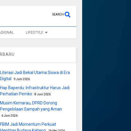
SEARCH
ASIONAL
LIFESTYLE
ERBARU
Literasi Jadi Bekal Utama Siswa di Era
Digital
9 Juni 2026
Hap Baperdu: Infrastruktur Harus Jadi
Perhatian Pemko
8 Juni 2026
Musim Kemarau, DPRD Dorong
Pengelolaan Sampah yang Aman
6 Juni 2026
FBIM Jadi Momentum Perkuat
Identitas Budaya Kalteng
19 Mei 2026