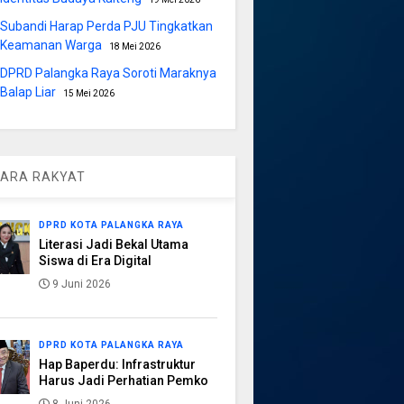
Subandi Harap Perda PJU Tingkatkan
Keamanan Warga
18 Mei 2026
DPRD Palangka Raya Soroti Maraknya
Balap Liar
15 Mei 2026
ARA RAKYAT
DPRD KOTA PALANGKA RAYA
Literasi Jadi Bekal Utama
Siswa di Era Digital
9 Juni 2026
DPRD KOTA PALANGKA RAYA
Hap Baperdu: Infrastruktur
Harus Jadi Perhatian Pemko