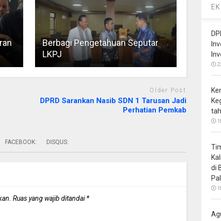
EK
DP
ran
Berbagi Pengetahuan Seputar
In
LKPJ
In
2
Ke
Older Post
DPRD Sarankan Nasib SDN 1 Tarusan Jadi
Ke
Perhatian Pemkab
ta
1
FACEBOOK:
DISQUS:
Ti
Ka
di
Pa
1
kan.
Ruas yang wajib ditandai
*
Ag