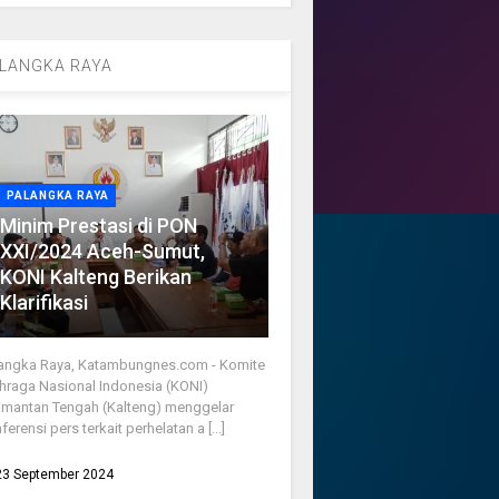
LANGKA RAYA
PALANGKA RAYA
Minim Prestasi di PON
XXI/2024 Aceh-Sumut,
KONI Kalteng Berikan
Klarifikasi
angka Raya, Katambungnes.com - Komite
hraga Nasional Indonesia (KONI)
imantan Tengah (Kalteng) menggelar
ferensi pers terkait perhelatan a [...]
23 September 2024