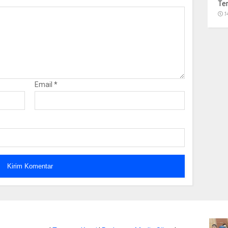
Te
1
Email
*