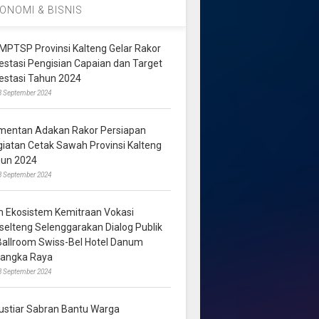
ONOMI & BISNIS
MPTSP Provinsi Kalteng Gelar Rakor
vestasi Pengisian Capaian dan Target
vestasi Tahun 2024
3 September 2024
mentan Adakan Rakor Persiapan
giatan Cetak Sawah Provinsi Kalteng
hun 2024
8 September 2024
m Ekosistem Kemitraan Vokasi
lselteng Selenggarakan Dialog Publik
 Ballroom Swiss-Bel Hotel Danum
langka Raya
8 September 2024
ustiar Sabran Bantu Warga