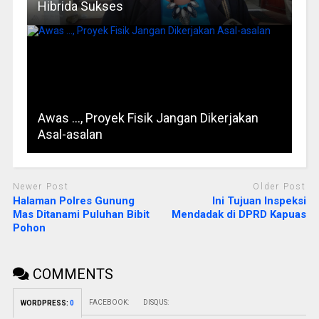
Hibrida Sukses
Awas …, Proyek Fisik Jangan Dikerjakan
Asal-asalan
Newer Post
Older Post
Halaman Polres Gunung
Ini Tujuan Inspeksi
Mas Ditanami Puluhan Bibit
Mendadak di DPRD Kapuas
Pohon
COMMENTS
FACEBOOK:
DISQUS:
WORDPRESS:
0