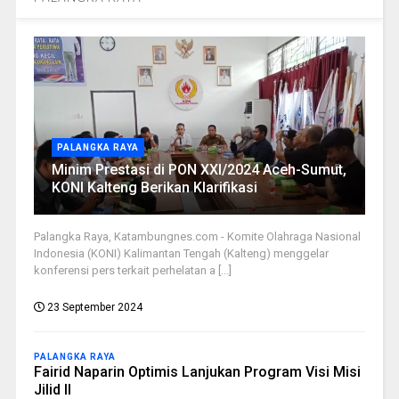
PALANGKA RAYA
Minim Prestasi di PON XXI/2024 Aceh-Sumut,
KONI Kalteng Berikan Klarifikasi
Palangka Raya, Katambungnes.com - Komite Olahraga Nasional
Indonesia (KONI) Kalimantan Tengah (Kalteng) menggelar
konferensi pers terkait perhelatan a [...]
23 September 2024
PALANGKA RAYA
Fairid Naparin Optimis Lanjukan Program Visi Misi
Jilid II