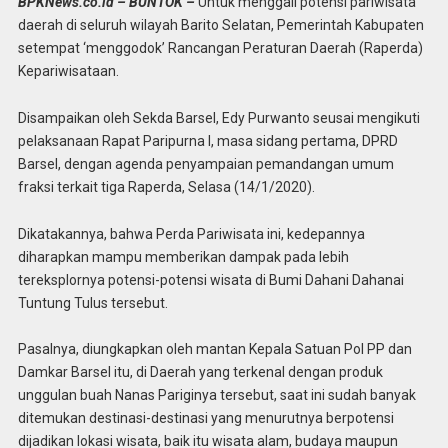
BPKNews.co.id – BUNTOK –
Untuk menggali potensi pariwisata
daerah di seluruh wilayah Barito Selatan, Pemerintah Kabupaten
setempat ‘menggodok’ Rancangan Peraturan Daerah (Raperda)
Kepariwisataan.
Disampaikan oleh Sekda Barsel, Edy Purwanto seusai mengikuti
pelaksanaan Rapat Paripurna I, masa sidang pertama, DPRD
Barsel, dengan agenda penyampaian pemandangan umum
fraksi terkait tiga Raperda, Selasa (14/1/2020).
Dikatakannya, bahwa Perda Pariwisata ini, kedepannya
diharapkan mampu memberikan dampak pada lebih
tereksplornya potensi-potensi wisata di Bumi Dahani Dahanai
Tuntung Tulus tersebut.
Pasalnya, diungkapkan oleh mantan Kepala Satuan Pol PP dan
Damkar Barsel itu, di Daerah yang terkenal dengan produk
unggulan buah Nanas Pariginya tersebut, saat ini sudah banyak
ditemukan destinasi-destinasi yang menurutnya berpotensi
dijadikan lokasi wisata, baik itu wisata alam, budaya maupun