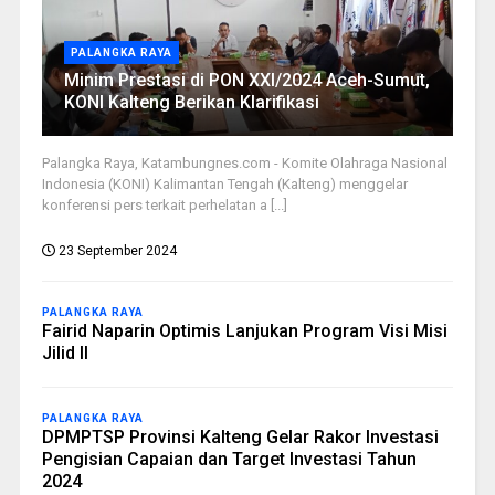
PALANGKA RAYA
Minim Prestasi di PON XXI/2024 Aceh-Sumut,
KONI Kalteng Berikan Klarifikasi
Palangka Raya, Katambungnes.com - Komite Olahraga Nasional
Indonesia (KONI) Kalimantan Tengah (Kalteng) menggelar
konferensi pers terkait perhelatan a [...]
23 September 2024
PALANGKA RAYA
Fairid Naparin Optimis Lanjukan Program Visi Misi
Jilid II
PALANGKA RAYA
DPMPTSP Provinsi Kalteng Gelar Rakor Investasi
Pengisian Capaian dan Target Investasi Tahun
2024