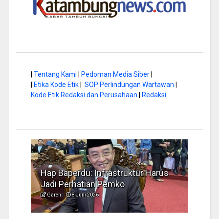
|
Tentang Kami
|
Pedoman Media Siber
|
|
Etika Kode Etik
|
SOP Perlindungan Wartawan
|
Kode Etik Redaksi dan Perusahaan
|
Redaksi
Hap Baperdu: Infrastruktur Harus
Musim Kemara
Jadi Perhatian Pemko
Pengelolaan 
Garen
8 Juni 2026
Garen
6 Juni 202