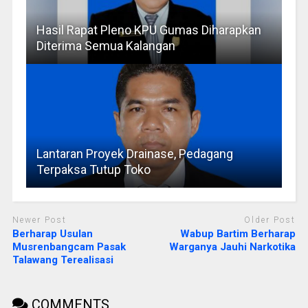
Hasil Rapat Pleno KPU Gumas Diharapkan
Diterima Semua Kalangan
Lantaran Proyek Drainase, Pedagang
Terpaksa Tutup Toko
Newer Post
Older Post
Berharap Usulan
Wabup Bartim Berharap
Musrenbangcam Pasak
Warganya Jauhi Narkotika
Talawang Terealisasi
COMMENTS