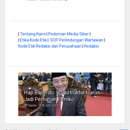
|
Tentang Kami
|
Pedoman Media Siber
|
|
Etika Kode Etik
|
SOP Perlindungan Wartawan
|
Kode Etik Redaksi dan Perusahaan
|
Redaksi
a di
Hap Baperdu: Infrastruktur Harus
Musi
Jadi Perhatian Pemko
Peng
Garen
8 Juni 2026
Garen