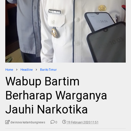
Home
Headline
Barito Timur
Wabup Bartim
Berharap Warganya
Jauhi Narkotika
dwinova katambungnews
0
19 Februari 2020 11:51