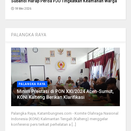
Subandi Harap Perda PJU Tingkatkan Keamanan Warga
18 Mei 2026
PALANGKA RAYA
PALANGKA RAYA
Minim Prestasi di PON XXI/2024 Aceh-Sumut,
KONI Kalteng Berikan Klarifikasi
Palangka Raya, Katambungnes.com - Komite Olahraga Nasional
Indonesia (KONI) Kalimantan Tengah (Kalteng) menggelar
konferensi pers terkait perhelatan a [...]