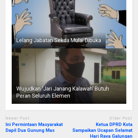
Lelang Jabatan Sekda Mulai Dibuka
Wujudkan ‘Jari Janang Kalawah’ Butuh
Peran Seluruh Elemen
Newer Post
Older Post
Ini Permintaan Masyarakat
Ketua DPRD Kota
Dapil Dua Gunung Mas
Sampaikan Ucapan Selamat
Hari Raya Galungan