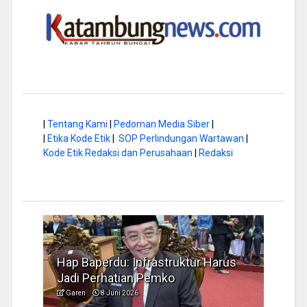
|
Tentang Kami
|
Pedoman Media Siber
|
|
Etika Kode Etik
|
SOP Perlindungan Wartawan
|
Kode Etik Redaksi dan Perusahaan
|
Redaksi
rus
Musim Kemarau, DPRD Dorong
FBIM
Pengelolaan Sampah yang Aman
Ident
Garen
6 Juni 2026
Garen