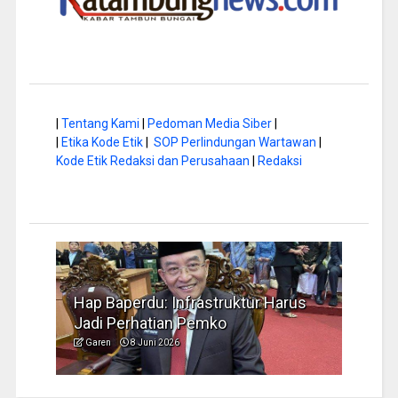
|
Tentang Kami
|
Pedoman Media Siber
|
|
Etika Kode Etik
|
SOP Perlindungan Wartawan
|
Kode Etik Redaksi dan Perusahaan
|
Redaksi
a di
Hap Baperdu: Infrastruktur Harus
Musi
Jadi Perhatian Pemko
Peng
Garen
8 Juni 2026
Garen