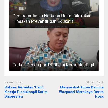
Pemberantasan Narkoba Harus Dilakukan
Tindakan Preventif dan Edukatif
Terkait Penerapan PSBB, Ini Komentar Sigit
Newer Post
Older Post
Sukses Berantas ‘Calo’,
Masyarakat Kotim Diminta
Kinerja Disdukcapil Kotim
Waspadai Maraknya Berita
Diapresiasi
Hoax