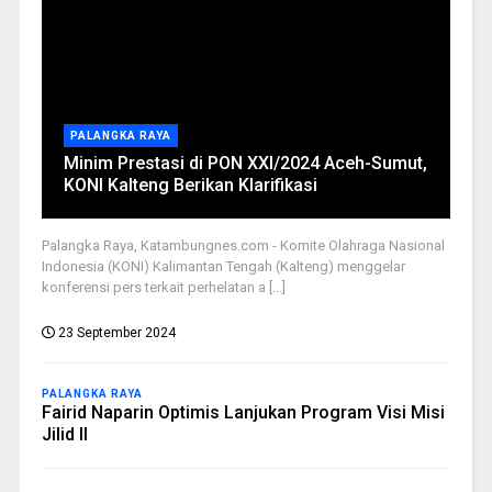
PALANGKA RAYA
Minim Prestasi di PON XXI/2024 Aceh-Sumut,
KONI Kalteng Berikan Klarifikasi
Palangka Raya, Katambungnes.com - Komite Olahraga Nasional
Indonesia (KONI) Kalimantan Tengah (Kalteng) menggelar
konferensi pers terkait perhelatan a [...]
23 September 2024
PALANGKA RAYA
Fairid Naparin Optimis Lanjukan Program Visi Misi
Jilid II