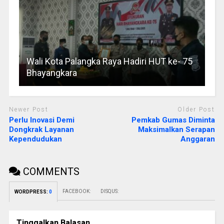
Wali Kota Palangka Raya Hadiri HUT ke- 75
Bhayangkara
Newer Post
Older Post
Perlu Inovasi Demi
Pemkab Gumas Diminta
Dongkrak Layanan
Maksimalkan Serapan
Kependudukan
Anggaran
COMMENTS
FACEBOOK:
DISQUS:
WORDPRESS:
0
Tinggalkan Balasan