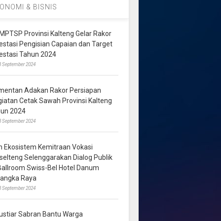
ONOMI & BISNIS
MPTSP Provinsi Kalteng Gelar Rakor
vestasi Pengisian Capaian dan Target
vestasi Tahun 2024
3 September 2024
mentan Adakan Rakor Persiapan
giatan Cetak Sawah Provinsi Kalteng
hun 2024
8 September 2024
m Ekosistem Kemitraan Vokasi
lselteng Selenggarakan Dialog Publik
 Ballroom Swiss-Bel Hotel Danum
langka Raya
8 September 2024
ustiar Sabran Bantu Warga