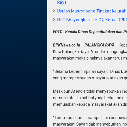
Raya
Usulan Musrenbang Tingkat Keluraha
HUT Bhayangkara ke-77, Ketua DPRD 
FOTO : Kepala Dinas Kependudukan dan Pen
BPKNews.co.id – PALANGKA RAYA –
Kepa
Kota Palangka Raya, Afendie mengungka
masyarakat maka pihaknya akan terus m
“Selama kepemimpinan saya di Dinas Duk
yang mempermudah masyarakat akan guli
Meskipun Afendie tidak menyebutkan ino
namun kata dia hal-hal yang berkaitan 
memuaskan kepada masyarakat akan dila
“Tentu kami harus mampu lebih berinov
masyarakat. Saya tidak menyebutkan inov