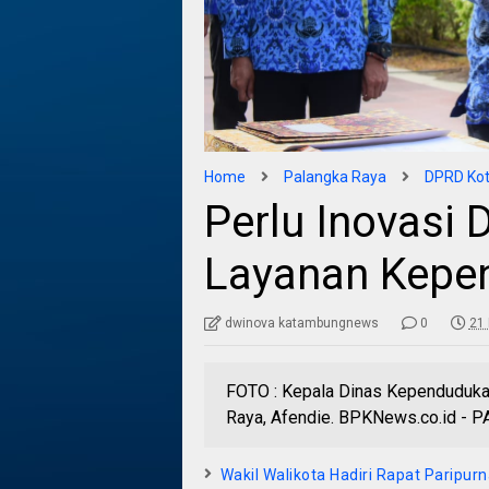
Home
Palangka Raya
DPRD Kot
Perlu Inovasi
Layanan Kepe
dwinova katambungnews
0
21 
FOTO : Kepala Dinas Kependudukan
Raya, Afendie. BPKNews.co.id - 
Wakil Walikota Hadiri Rapat Paripu