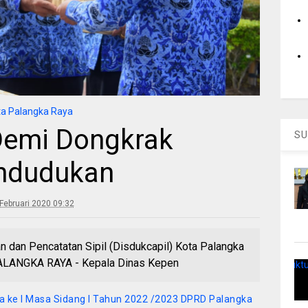
a Palangka Raya
 Demi Dongkrak
SU
ndudukan
Februari 2020 09:32
 dan Pencatatan Sipil (Disdukcapil) Kota Palangka
PALANGKA RAYA - Kepala Dinas Kepen
rna ke I Masa Sidang I Tahun 2022 /2023 DPRD Palangka