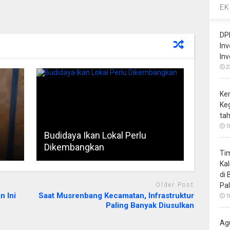
EK
DP
In
In
2
Ke
Ke
ta
1
Budidaya Ikan Lokal Perlu
Dikembangkan
Ti
Ka
di
Pa
Older Post
 Ini
Saat Musrenbang Kecamatan, Infrastruktur
1
Paling Banyak Diusulkan
Ag