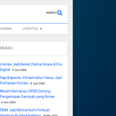
SEARCH
ASIONAL
LIFESTYLE
ERBARU
Literasi Jadi Bekal Utama Siswa di Era
Digital
9 Juni 2026
Hap Baperdu: Infrastruktur Harus Jadi
Perhatian Pemko
8 Juni 2026
Musim Kemarau, DPRD Dorong
Pengelolaan Sampah yang Aman
6 Juni 2026
FBIM Jadi Momentum Perkuat
Identitas Budaya Kalteng
19 Mei 2026