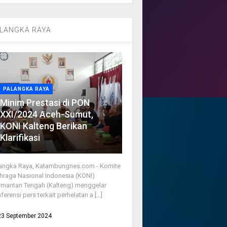
LANGKA RAYA
PALANGKA RAYA
Minim Prestasi di PON
XXI/2024 Aceh-Sumut,
KONI Kalteng Berikan
Klarifikasi
angka Raya, Katambungnes.com - Komite
hraga Nasional Indonesia (KONI)
imantan Tengah (Kalteng) menggelar
ferensi pers terkait perhelatan a [...]
23 September 2024