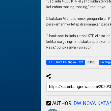
“Jadi ada 4.000 KTP el yang sudah tercet
kelurahan masing-masing,” imbuhnya.
Dikatakan Afendie, meski pengambilan KTP 
perekamannya tetap dilaksanakan pada ka
“Untuk saat ini kalau ambil KTP el bisa l
ketika warga ingin melakukan perekaman,
Raya,” pungkasnya. (ys/agg)
DPRD Kota Palangka Raya
Palang
1455
AUTHOR:
DWINOVA KAT