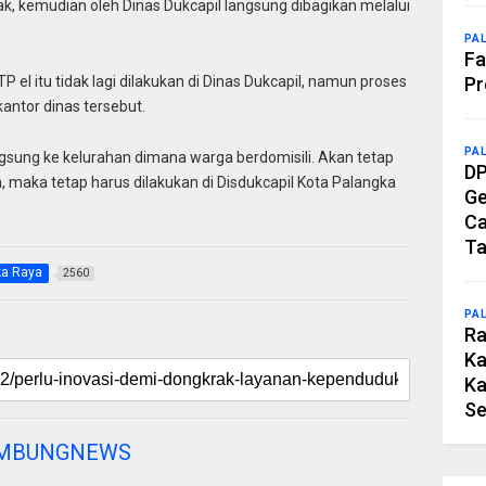
ak, kemudian oleh Dinas Dukcapil langsung dibagikan melalui
PA
Fa
Pr
el itu tidak lagi dilakukan di Dinas Dukcapil, namun proses
ntor dinas tersebut.
PA
angsung ke kelurahan dimana warga berdomisili. Akan tetap
DP
 maka tetap harus dilakukan di Disdukcapil Kota Palangka
Ge
Ca
Ta
ka Raya
2560
PA
Ra
Ka
Ka
Se
AMBUNGNEWS