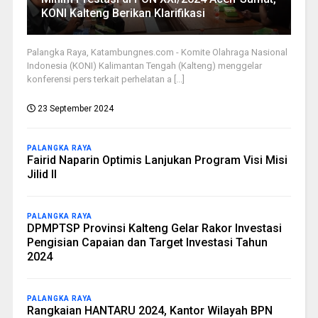
KONI Kalteng Berikan Klarifikasi
Palangka Raya, Katambungnes.com - Komite Olahraga Nasional
Indonesia (KONI) Kalimantan Tengah (Kalteng) menggelar
konferensi pers terkait perhelatan a [...]
23 September 2024
PALANGKA RAYA
Fairid Naparin Optimis Lanjukan Program Visi Misi
Jilid II
PALANGKA RAYA
DPMPTSP Provinsi Kalteng Gelar Rakor Investasi
Pengisian Capaian dan Target Investasi Tahun
2024
PALANGKA RAYA
Rangkaian HANTARU 2024, Kantor Wilayah BPN