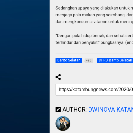
Sedangkan upaya yang dilakukan untuk m
menjaga pola makan yang seimbang, dan b
dan mengkonsumsi vitamin untuk mening
“Dengan pola hidup bersih, dan sehat se
terhindar dari penyakit,” pungkasnya. (en
Barito Selatan
DPRD Barito Selatan
493
AUTHOR:
DWINOVA KAT