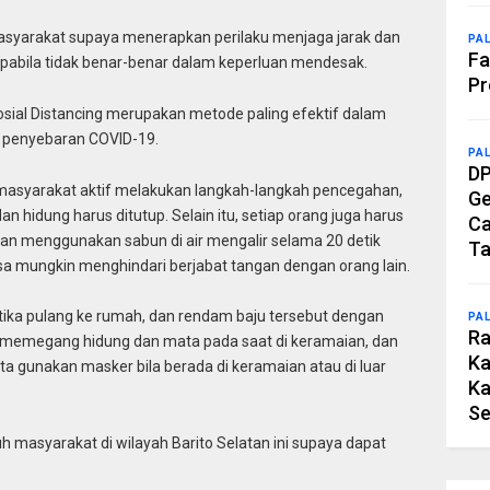
asyarakat supaya menerapkan perilaku menjaga jarak dan
PA
Fa
apabila tidak benar-benar dalam keperluan mendesak.
Pr
osial Distancing merupakan metode paling efektif dalam
penyebaran COVID-19.
PA
DP
masyarakat aktif melakukan langkah-langkah pencegahan,
Ge
an hidung harus ditutup. Selain itu, setiap orang juga harus
Ca
n menggunakan sabun di air mengalir selama 20 detik
Ta
isa mungkin menghindari berjabat tangan dengan orang lain.
etika pulang ke rumah, dan rendam baju tersebut dengan
PA
Ra
ari memegang hidung dan mata pada saat di keramaian, dan
Ka
rta gunakan masker bila berada di keramaian atau di luar
Ka
Se
uh masyarakat di wilayah Barito Selatan ini supaya dapat