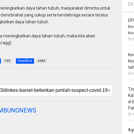
EK
eningkatkan daya tahan tubuh, masyarakat diminta untuk
eristirahat yang cukup serta berolahraga secara teratur
DP
katkan daya tahan tubuh.
In
In
rta meningkatkan daya tahan tubuh, maka kita akan
2
o/agg)
Ke
Headline
Ke
749
4484
ta
1
Ti
Ka
di
Pa
AMBUNGNEWS
1
Ag