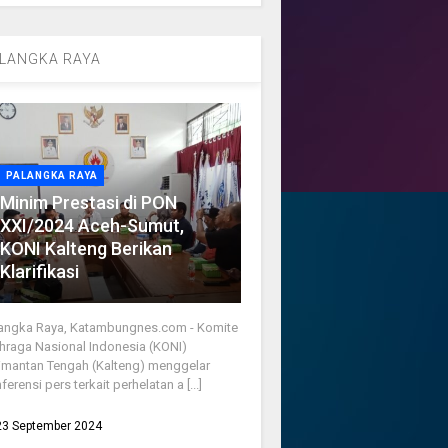
LANGKA RAYA
PALANGKA RAYA
Minim Prestasi di PON
XXI/2024 Aceh-Sumut,
KONI Kalteng Berikan
Klarifikasi
angka Raya, Katambungnes.com - Komite
hraga Nasional Indonesia (KONI)
imantan Tengah (Kalteng) menggelar
ferensi pers terkait perhelatan a [...]
23 September 2024