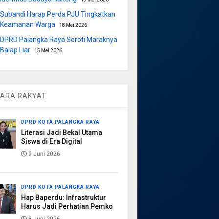
Subandi Harap Perda PJU Tingkatkan
Keamanan Warga
18 Mei 2026
DPRD Palangka Raya Soroti Maraknya
Balap Liar
15 Mei 2026
ARA RAKYAT
DPRD KOTA PALANGKA RAYA
Literasi Jadi Bekal Utama
Siswa di Era Digital
9 Juni 2026
DPRD KOTA PALANGKA RAYA
Hap Baperdu: Infrastruktur
Harus Jadi Perhatian Pemko