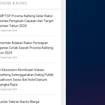
ONOMI & BISNIS
MPTSP Provinsi Kalteng Gelar Rakor
vestasi Pengisian Capaian dan Target
vestasi Tahun 2024
3 September 2024
mentan Adakan Rakor Persiapan
giatan Cetak Sawah Provinsi Kalteng
hun 2024
8 September 2024
m Ekosistem Kemitraan Vokasi
lselteng Selenggarakan Dialog Publik
 Ballroom Swiss-Bel Hotel Danum
langka Raya
8 September 2024
ustiar Sabran Bantu Warga