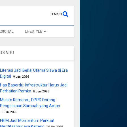
SEARCH
ASIONAL
LIFESTYLE
ERBARU
Literasi Jadi Bekal Utama Siswa di Era
Digital
9 Juni 2026
Hap Baperdu: Infrastruktur Harus Jadi
Perhatian Pemko
8 Juni 2026
Musim Kemarau, DPRD Dorong
Pengelolaan Sampah yang Aman
6 Juni 2026
FBIM Jadi Momentum Perkuat
Identitas Budaya Kalteng
19 Mei 2026