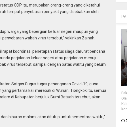
erstatus ODP itu, merupakan orang-orang yang diketahui
rah tempat penyebaran penyakit yang disebabkan oleh
PA
dap warga yang bepergian ke luar negeri maupun yang
asi penyebaran wabah virus tersebut,” yakinkan Zainah.
il rapat koordinasi penetapan status siaga darurat bencana
unda perjalanan keluar negeri atau perjalanan menuju
pak virus tersebut, sampai dengan batas waktu yang belum
sepakatan Satgas Gugus tugas penanganan Covid-19, guna
ang pertama kali merebak di Wuhan, Tiongkok itu, semua
Pal
alam di Kabupaten berjuluk Bumi Batuah tersebut, akan
Ola
Kal
kon
 dan hiburan malam, akan ditutup untuk sementara waktu,”