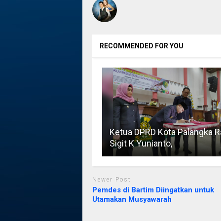
RECOMMENDED FOR YOU
Ketua DPRD Kota Palangka R
Sigit K Yunianto,
Newer Post
Pemdes di Bartim Diingatkan untuk
Utamakan Musyawarah