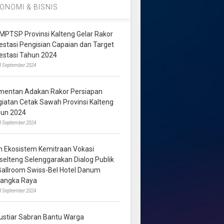
ONOMI & BISNIS
MPTSP Provinsi Kalteng Gelar Rakor
vestasi Pengisian Capaian dan Target
vestasi Tahun 2024
3 September 2024
mentan Adakan Rakor Persiapan
giatan Cetak Sawah Provinsi Kalteng
hun 2024
8 September 2024
m Ekosistem Kemitraan Vokasi
lselteng Selenggarakan Dialog Publik
 Ballroom Swiss-Bel Hotel Danum
langka Raya
8 September 2024
ustiar Sabran Bantu Warga