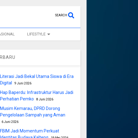
SEARCH
ASIONAL
LIFESTYLE
ERBARU
Literasi Jadi Bekal Utama Siswa di Era
Digital
9 Juni 2026
Hap Baperdu: Infrastruktur Harus Jadi
Perhatian Pemko
8 Juni 2026
Musim Kemarau, DPRD Dorong
Pengelolaan Sampah yang Aman
6 Juni 2026
FBIM Jadi Momentum Perkuat
Identitas Budaya Kalteng
19 Mei 2026