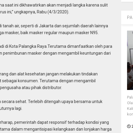
a saat ini dikhawatirkan akan menjadi langka karena sulit
rus ini,” ungkapnya, Rabu (4/3/2020).
PA
di tanah air, seperti di Jakarta dan sejumlah daerah lainnya
arga masker, baik masker regular maupun masker N95.
jadi di Kota Palangka Raya.Terutama dimanfaatkan oleh para
an penimbunan masker dengan mengambil keuntungan dari
arang dan alat kesehatan jangan melakukan tindakan
kat sebagai konsumen. Terutama dengan mengambil
pengusaha atau pihak distributor.
Pal
n secara sehat. Terlebih ditengah upaya bersama untuk
Ola
turnya lagi.
Kal
kon
berharap, pemerintah dapat responsif terhadap kondisi yang
erutama dalam mengantisipasi kelangkaan dan lonjakan harga