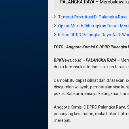
PALANGKA RAYA – Merebaknya kasu
Tempat Prostitusi Di Palangka Raya
Opsar Murah Diharapkan Dapat Mer
Ketua DPRD Palangka Raya Ajak Wa
FOTO : Anggota Komisi C DPRD Palangka R
BPKNews.co.id – PALANGKA RAYA –
Mere
dunia termasuk di Indonesia, kian teras
Dampak itu dapat dilihat dan dirasakan, 
disejumlah wilayah, pembatalan visa kunj
pokok. Bahkan ironisnya kelangkaan baran
Anggota Komisi C DPRD Palangka Raya, S
penunjang kesehatan, maka bukan hal mus
merebak.