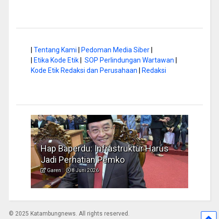
|
Tentang Kami
|
Pedoman Media Siber
|
|
Etika Kode Etik
|
SOP Perlindungan Wartawan
|
Kode Etik Redaksi dan Perusahaan
|
Redaksi
Hap Baperdu: Infrastruktur Harus
Musim Kemara
Jadi Perhatian Pemko
Pengelolaan 
Garen
8 Juni 2026
Garen
6 Juni 202
© 2025 Katambungnews. All rights reserved.