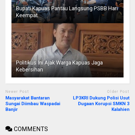
Bupati Kapuas Pantau Langsung PSBB Hari
Keempat
Politikus Ini Ajak Warga Kapuas Jaga
Kebersihan
Newer Post
Older Post
Masyarakat Bantaran
LP3KRI Dukung Polisi Usut
Sungai Diimbau Waspadai
Dugaan Korupsi SMKN 3
Banjir
Kalahien
COMMENTS