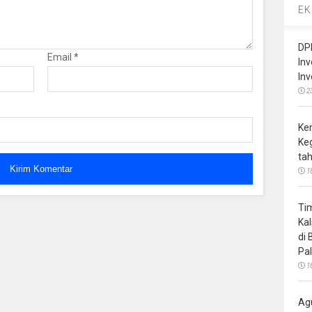
EK
DP
Email
*
In
In
2
Ke
Ke
ta
1
Ti
Ka
di
Pa
1
Ag