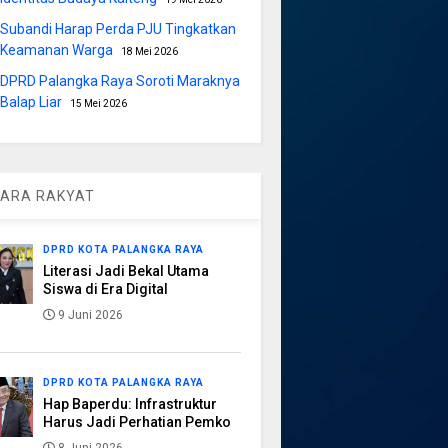
Subandi Harap Perda PJU Tingkatkan
Keamanan Warga
18 Mei 2026
DPRD Palangka Raya Soroti Maraknya
Balap Liar
15 Mei 2026
ARA RAKYAT
DPRD KOTA PALANGKA RAYA
Literasi Jadi Bekal Utama
Siswa di Era Digital
9 Juni 2026
DPRD KOTA PALANGKA RAYA
Hap Baperdu: Infrastruktur
Harus Jadi Perhatian Pemko