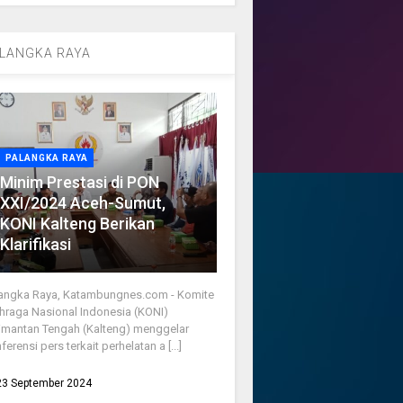
LANGKA RAYA
PALANGKA RAYA
Minim Prestasi di PON
XXI/2024 Aceh-Sumut,
KONI Kalteng Berikan
Klarifikasi
angka Raya, Katambungnes.com - Komite
hraga Nasional Indonesia (KONI)
imantan Tengah (Kalteng) menggelar
ferensi pers terkait perhelatan a [...]
23 September 2024