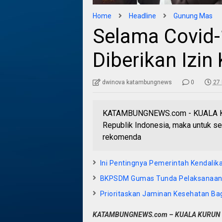
Home
Headline
Gunung Mas
Selama Covid-1
Diberikan Izin
dwinova katambungnews
0
27 
KATAMBUNGNEWS.com - KUALA KUR
Republik Indonesia, maka untuk s
rekomenda
Ini Pentingnya Pemerintah Kendali
BKPSDM Gumas Tunda Pelaksanaan
Prioritaskan Jaminan Kesehatan Ba
KATAMBUNGNEWS.com
– KUALA KURUN