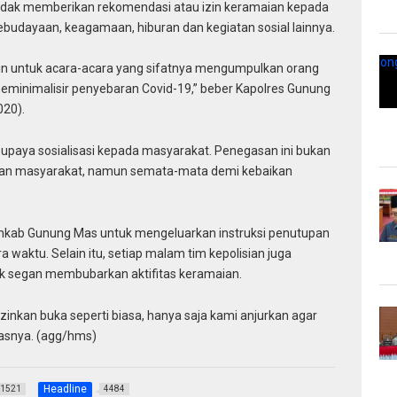
idak memberikan rekomendasi atau izin keramaian kepada
kebudayaan, keagamaan, hiburan dan kegiatan sosial lainnya.
in untuk acara-acara yang sifatnya mengumpulkan orang
 meminimalisir penyebaran Covid-19,” beber Kapolres Gunung
020).
upaya sosialisasi kepada masyarakat. Penegasan ini bukan
atan masyarakat, namun semata-mata demi kebaikan
emkab Gunung Mas untuk mengeluarkan instruksi penutupan
aktu. Selain itu, setiap malam tim kepolisian juga
ak segan membubarkan aktifitas keramaian.
inkan buka seperti biasa, hanya saja kami anjurkan agar
asnya. (agg/hms)
Headline
1521
4484