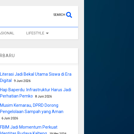
SEARCH
ASIONAL
LIFESTYLE
ERBARU
Literasi Jadi Bekal Utama Siswa di Era
Digital
9 Juni 2026
Hap Baperdu: Infrastruktur Harus Jadi
Perhatian Pemko
8 Juni 2026
Musim Kemarau, DPRD Dorong
Pengelolaan Sampah yang Aman
6 Juni 2026
FBIM Jadi Momentum Perkuat
Identitas Budaya Kalteng
19 Mei 2026