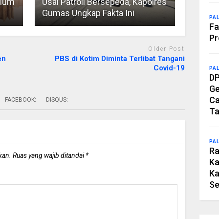
elum
Usai Patroli Bersepeda, Kapolres
Gumas Ungkap Fakta Ini
PA
Fa
Pr
Older Post
en
PBS di Kotim Diminta Terlibat Tangani
Covid-19
PA
DP
Ge
Ca
FACEBOOK:
DISQUS:
Ta
PA
Ra
kan.
Ruas yang wajib ditandai
*
Ka
Ka
Se