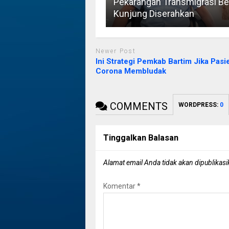
Pekarangan Transmigrasi B
Kunjung Diserahkan
Newer Post
Ini Strategi Pemkab Bartim Jika Pasi
Corona Membludak
COMMENTS
WORDPRESS:
0
Tinggalkan Balasan
Alamat email Anda tidak akan dipublikasi
Komentar
*