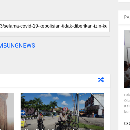
PA
AMBUNGNEWS
Pal
Ola
Kal
kon