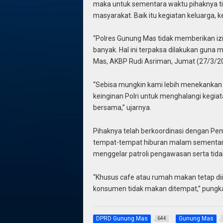
maka untuk sementara waktu pihaknya t
masyarakat. Baik itu kegiatan keluarga, 
“Polres Gunung Mas tidak memberikan iz
banyak. Hal ini terpaksa dilakukan guna
Mas, AKBP Rudi Asriman, Jumat (27/3/2
“Sebisa mungkin kami lebih menekankan 
keinginan Polri untuk menghalangi kegi
bersama,” ujarnya.
Pihaknya telah berkoordinasi dengan P
tempat-tempat hiburan malam sementara w
menggelar patroli pengawasan serta tid
“Khusus cafe atau rumah makan tetap diiz
konsumen tidak makan ditempat,” pungk
DPRD Gunung Mas
Gunung Mas
644