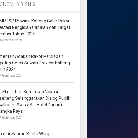
ONOMI & BISNIS
MPTSP Provinsi Kalteng Gelar Rakor
vestasi Pengisian Capaian dan Target
vestasi Tahun 2024
3 September 2024
mentan Adakan Rakor Persiapan
giatan Cetak Sawah Provinsi Kalteng
hun 2024
8 September 2024
m Ekosistem Kemitraan Vokasi
lselteng Selenggarakan Dialog Publik
 Ballroom Swiss-Bel Hotel Danum
langka Raya
8 September 2024
ustiar Sabran Bantu Warga